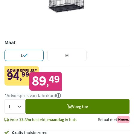
Maat
L
M
ADVIESPRIJS*
94
99
,
89
49
,
*Adviesprijs van fabrikant
Voeg
Voeg toe
toe
Voor
23.59u
besteld,
maandag
in huis
Betaal met
Gratis
thuisbezorgd