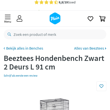
naar
Gratis
bezorging vanaf 35,- *
oofdinhoud
zoeken
Voor
23.59u
besteld,
maandag
in huis *
0
Menu
Gratis
retourneren
8,8/10
Goed
CO2 neutraal
bezorgd
Benches
Alles van Beeztees
Betaal met Klarna
Beeztees Hondenbench Zwart
2 Deurs L 91 cm
Schrijf als eerste een review