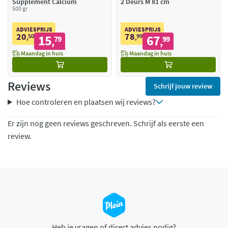
Supplement Calcium
2 Deurs M 81 cm
500 gr
ADVIESPRIJS
ADVIESPRIJS
20
78
50
15
99
67
,
79
,
99
,
,
Maandag in huis
Maandag in huis
Reviews
Schrijf jouw review
Hoe controleren en plaatsen wij reviews?
Er zijn nog geen reviews geschreven. Schrijf als eerste een
review.
Heb je vragen of direct advies nodig?