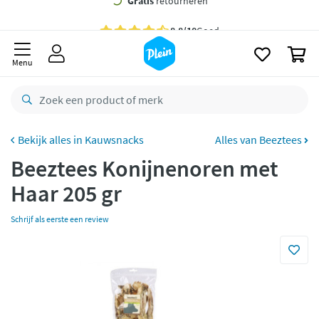
naar
oofdinhoud
Gratis
bezorging vanaf 35,- *
zoeken
0
Voor
23.59u
besteld,
morgen
in huis *
Menu
Gratis
retourneren
8,8/10
Goed
CO2 neutraal
bezorgd
Kauwsnacks
Alles van Beeztees
Beeztees Konijnenoren met
Betaal met Klarna
Haar 205 gr
Schrijf als eerste een review