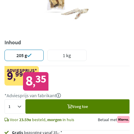
Inhoud
205 g
1 kg
ADVIESPRIJS*
9
99
,
8
35
,
*Adviesprijs van fabrikant
Voeg
Voeg toe
toe
Voor
23.59u
besteld,
morgen
in huis
Betaal met
Gratis
bezorging vanaf 35,- *