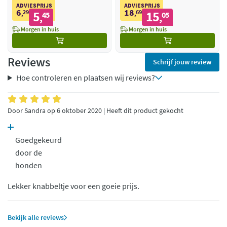
ADVIESPRIJS
ADVIESPRIJS
6
18
29
5
69
15
,
45
,
05
,
,
Morgen in huis
Morgen in huis
Reviews
Schrijf jouw review
Hoe controleren en plaatsen wij reviews?
Door Sandra op 6 oktober 2020 | Heeft dit product gekocht
Goedgekeurd
door de
honden
Lekker knabbeltje voor een goeie prijs.
Bekijk alle reviews