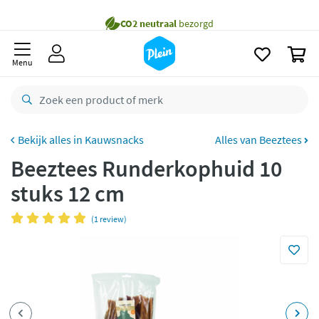
naar
Gratis
bezorging vanaf 35,- *
oofdinhoud
zoeken
Bestelling uiterlijk
zaterdag
in huis *
0
Menu
Gratis
retourneren
8,8/10
Goed
CO2 neutraal
bezorgd
Kauwsnacks
Alles van Beeztees
Betaal met Klarna
Beeztees Runderkophuid 10
stuks 12 cm
(1 review)