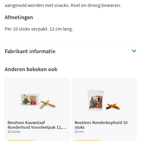
aangevuld worden met snacks. Koel en droog bewaren.
Afmetingen
Per 10 stuks verpakt. 12 cm lang.
Fabrikant informatie
Anderen bekeken ook
Beeztees Kauwstaaf
Beeztees Runderkophuid 10
Runderhuid Voordeelpak 12,5
stuks
cm
10 stuks
20 cm