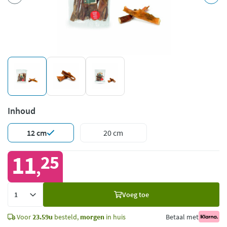
Inhoud
12 cm
20 cm
11
25
,
Voeg
Voeg toe
toe
Voor
23.59u
besteld,
morgen
in huis
Betaal met