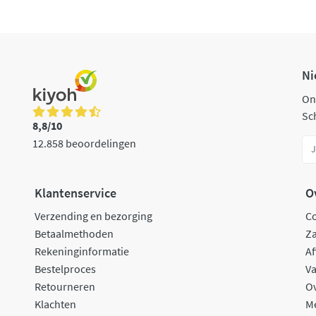
Ni
On
Sch
8,8/10
12.858 beoordelingen
Klantenservice
O
Verzending en bezorging
C
Betaalmethoden
Za
Rekeninginformatie
Af
Bestelproces
Va
Retourneren
O
Klachten
M