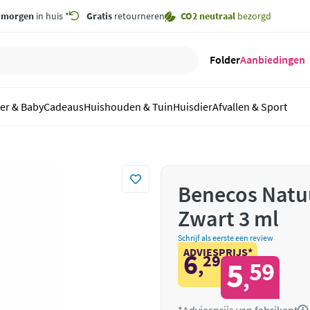
,
morgen
in huis *
Gratis
retourneren
CO2 neutraal
bezorgd
Folder
Aanbiedingen
er & Baby
Cadeaus
Huishouden & Tuin
Huisdier
Afvallen & Sport
Benecos Natuu
Zwart 3 ml
Schrijf als eerste een review
ADVIESPRIJS*
6
29
,
5
59
,