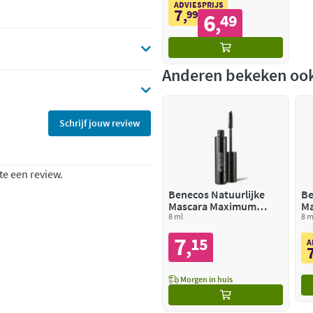
ADVIESPRIJS
7
,
99
6
49
,
Anderen bekeken oo
Schrijf jouw review
te een review.
Benecos Natuurlijke
Be
Mascara Maximum
Ma
Volume Deep Black
8 ml
Ca
8 m
7
15
,
A
Morgen in huis