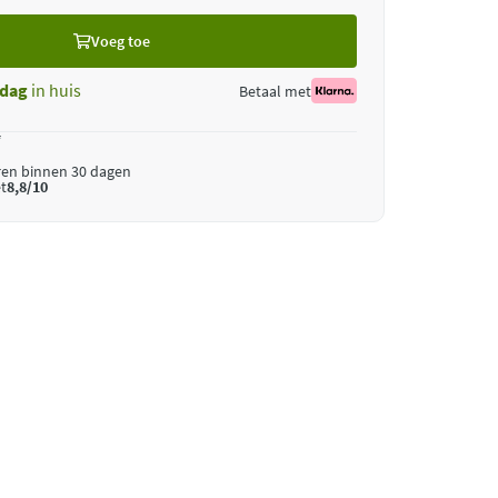
Voeg toe
dag
in huis
Betaal met
*
ren binnen 30 dagen
t
8,8/10