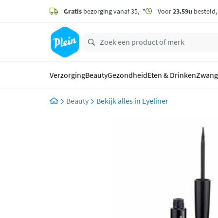
naar
hoofdinhoud
Gratis
bezorging vanaf 35,- *
Voor
23.59u
besteld
zoeken
Verzorging
Beauty
Gezondheid
Eten & Drinken
Zwang
Beauty
Eyeliner