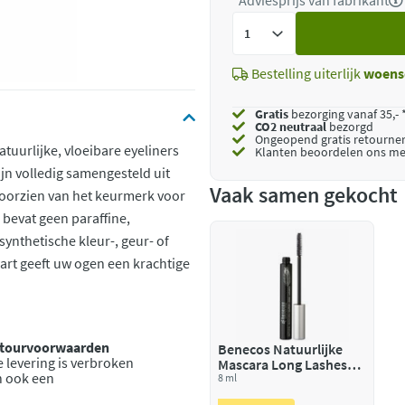
*Adviesprijs van fabrikant
Voeg
toe
Bestelling uiterlijk
woens
Gratis
bezorging vanaf 35,- 
CO2 neutraal
bezorgd
Ongeopend
gratis retourne
tuurlijke, vloeibare eyeliners
Klanten beoordelen ons me
n volledig samengesteld uit
Vaak samen gekocht
voorzien van het keurmerk voor
bevat geen paraffine,
synthetische kleur-, geur- of
rt geeft uw ogen een krachtige
retourvoorwaarden
Benecos Natuurlijke
 levering is verbroken
Mascara Long Lashes
n ook een
Carbon Black
8 ml