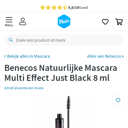
naar
oofdinhoud
Gratis
bezorging vanaf 35,- *
zoeken
0
Bestelling uiterlijk
maandag
in huis *
Menu
Gratis
retourneren
8,8/10
Goed
CO2 neutraal
bezorgd
Mascara
Alles van Benecos
Benecos Natuurlijke Mascara
Betaal met Klarna
Multi Effect Just Black 8 ml
Schrijf als eerste een review