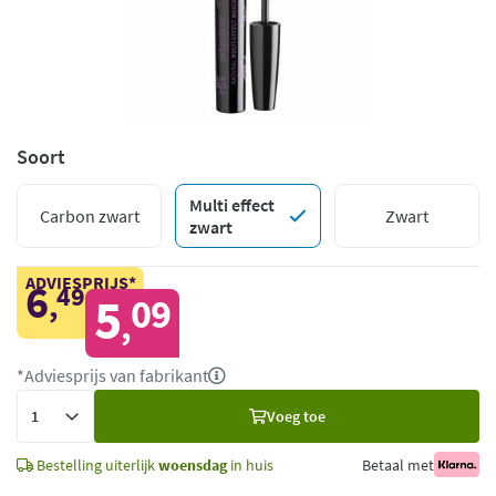
Soort
Multi effect
Carbon zwart
Zwart
zwart
ADVIESPRIJS*
6
49
,
5
09
,
*Adviesprijs van fabrikant
Voeg
Voeg toe
toe
Bestelling uiterlijk
woensdag
in huis
Betaal met