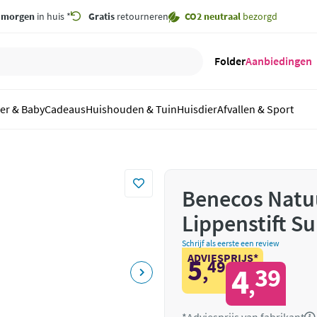
,
morgen
in huis *
Gratis
retourneren
CO2 neutraal
bezorgd
Folder
Aanbiedingen
er & Baby
Cadeaus
Huishouden & Tuin
Huisdier
Afvallen & Sport
Benecos Natu
Lippenstift Su
Schrijf als eerste een review
ADVIESPRIJS*
5
49
,
4
39
,