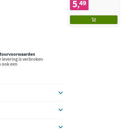
5
49
,
retourvoorwaarden
 levering is verbroken
n ook een