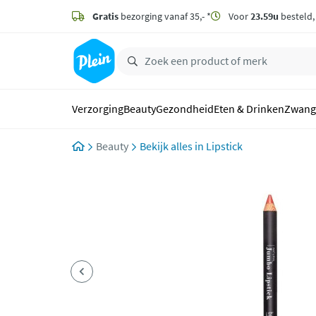
naar
hoofdinhoud
Gratis
bezorging vanaf 35,- *
Voor
23.59u
besteld
zoeken
Verzorging
Beauty
Gezondheid
Eten & Drinken
Zwang
Beauty
Lipstick