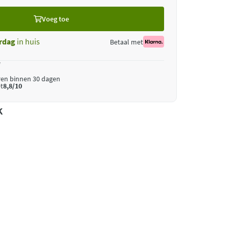
Voeg toe
rdag
in huis
Betaal met
*
ren binnen 30 dagen
t
8,8/10
k