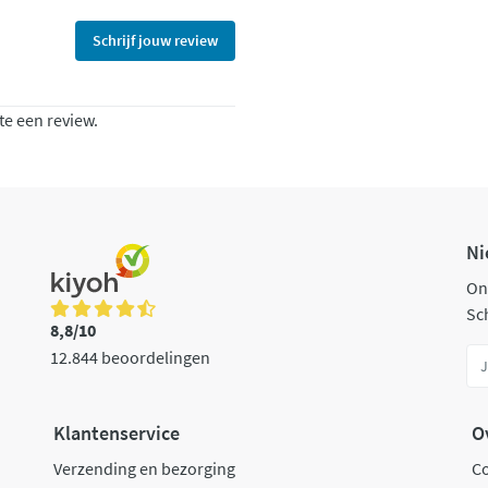
Schrijf jouw review
te een review.
Ni
On
Sch
8,8/10
12.844 beoordelingen
Klantenservice
O
Verzending en bezorging
C