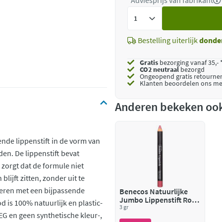
*Adviesprijs van fabrikant
Voeg
toe
Bestelling uiterlijk
donde
Gratis
bezorging vanaf 35,- 
CO2 neutraal
bezorgd
Ongeopend
gratis retourne
Klanten beoordelen ons me
Anderen bekeken oo
de lippenstift in de vorm van
den. De lippenstift bevat
zorgt dat de formule niet
lijft zitten, zonder uit te
ineren met een bijpassende
Benecos Natuurlijke
Jumbo Lippenstift Rosy
is 100% natuurlijk en plastic-
Brown
3 gr
PEG en geen synthetische kleur-,