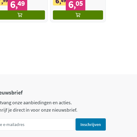
7
6
,
99
,
49
6
6
49
05
,
,
euwsbrief
tvang onze aanbiedingen en acties.
rijf je direct in voor onze nieuwsbrief.
Inschrijven