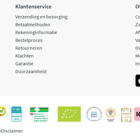
Klantenservice
O
Verzending en bezorging
C
Betaalmethoden
Za
Rekeninginformatie
Af
Bestelproces
Va
Retourneren
O
Klachten
M
Garantie
In
Duurzaamheid
y
Disclaimer