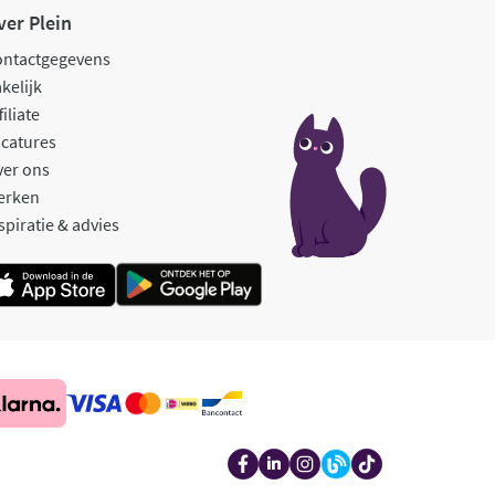
ver Plein
ontactgegevens
kelijk
filiate
catures
ver ons
erken
spiratie & advies