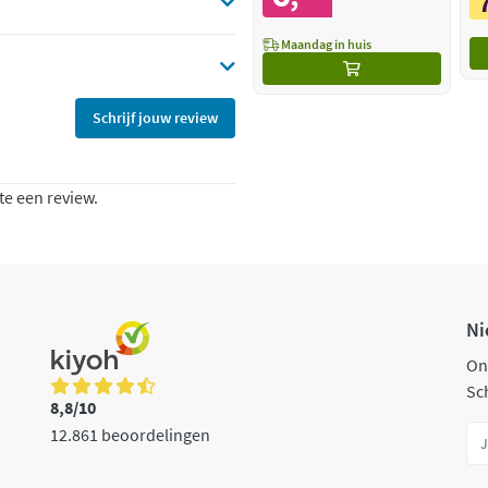
Maandag in huis
Schrijf jouw review
te een review.
Ni
On
Sch
8,8/10
12.861 beoordelingen