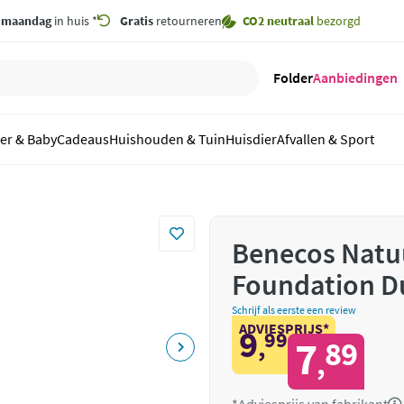
,
maandag
in huis *
Gratis
retourneren
CO2 neutraal
bezorgd
Folder
Aanbiedingen
er & Baby
Cadeaus
Huishouden & Tuin
Huisdier
Afvallen & Sport
Benecos Natuu
Foundation D
Schrijf als eerste een review
ADVIESPRIJS*
9
99
,
7
89
,