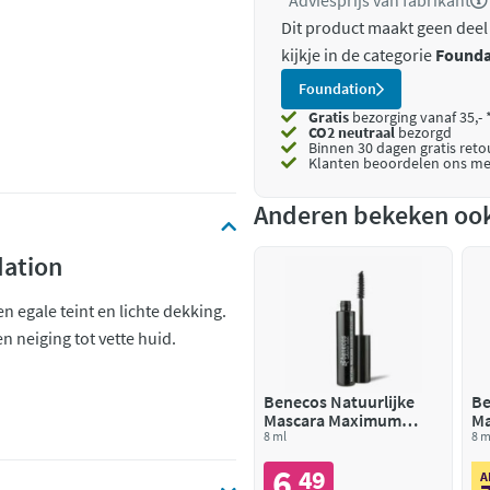
*Adviesprijs van fabrikant
Dit product maakt geen deel
kijkje in de categorie
Founda
Foundation
Gratis
bezorging vanaf 35,- 
CO2 neutraal
bezorgd
Binnen 30 dagen gratis ret
Klanten beoordelen ons me
Anderen bekeken oo
dation
n egale teint en lichte dekking.
 neiging tot vette huid.
Benecos Natuurlijke
Be
Mascara Maximum
Ma
Volume Deep Black
8 ml
Ca
8 m
6
49
,
A