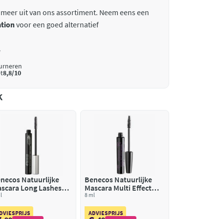
 meer uit van ons assortiment. Neem eens een
tion
voor een goed alternatief
*
ourneren
t
8,8/10
k
necos Natuurlijke
Benecos Natuurlijke
scara Long Lashes
Mascara Multi Effect
rbon Black
l
Just Black
8 ml
DVIESPRIJS
ADVIESPRIJS