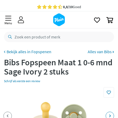
naar
oofdinhoud
Gratis
bezorging vanaf 35,- *
zoeken
0
Voor
23.59u
besteld,
morgen
in huis *
Menu
Gratis
retourneren
8,8/10
Goed
CO2 neutraal
bezorgd
Fopspenen
Alles van Bibs
Bibs Fopspeen Maat 1 0-6 mnd
Betaal met Klarna
Sage Ivory 2 stuks
Schrijf als eerste een review