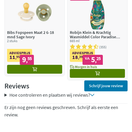
Bibs Fopspeen Maat 2 6-18
Robijn Klein & Krachtig
mnd Sage Ivory
Wasmiddel Color Paradise
2 stuks
Secret 19 Wasbeurten
665 ml
355
ADVIESPRIJS
ADVIESPRIJS
11
18
95
9
39
5
,
55
,
25
V.A.
,
,
Morgen in huis
Reviews
Schrijf jouw review
Hoe controleren en plaatsen wij reviews?
Er zijn nog geen reviews geschreven. Schrijf als eerste een
review.