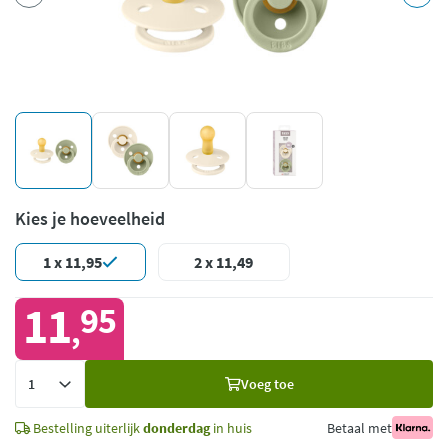
Kies je hoeveelheid
1 x 11,95
2 x 11,49
11
95
,
Voeg
Voeg toe
toe
Bestelling uiterlijk
donderdag
in huis
Betaal met