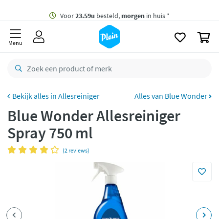
naar
oofdinhoud
Gratis
bezorging vanaf 35,- *
zoeken
0
Voor
23.59u
besteld,
morgen
in huis *
Menu
Gratis
retourneren
8,8/10
Goed
CO2 neutraal
bezorgd
Allesreiniger
Alles van Blue Wonder
Blue Wonder Allesreiniger
Betaal met Klarna
Spray 750 ml
(2 reviews)