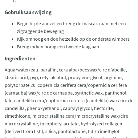
Gebruiksaanwijzing
Begin bij de aanzet en breng de mascara aan met een
zigzaggende beweging
Kijk omhoog en doe hetzelfde op de onderste wimpers
Breng indien nodig een tweede laag aan
Ingrediënten
Aqua/water/eau, paraffin, cera alba/beeswax/cire d'abeille,
stearic acid, pvp, cetyl alcohol, propylene glycol, arginine,
polysorbate 20, copernicia cerifera cera/copernicia cerifera
(carnauba) wax/cire de carnauba, synthetic wax, panthenol,
talc, candelilla cera/euphorbia cerifera (candelilla) wax/cire de
candelilla, phenoxyethanol, caprylyl glycol, hectorite,
simethicone, microcristallina cera/microcrystalline wax/cire
microcrystalline, tocopheryl acetate, hydrolyzed collagen
(derived from fish), silica, pantolactone, hdi/trimethylol