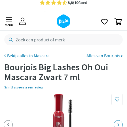
naar
oofdinhoud
Gratis
bezorging vanaf 35,- *
zoeken
0
Bestelling uiterlijk
maandag
in huis *
Menu
Gratis
retourneren
8,8/10
Goed
CO2 neutraal
bezorgd
Mascara
Alles van Bourjois
Bourjois Big Lashes Oh Oui
Betaal met Klarna
Mascara Zwart 7 ml
Schrijf als eerste een review