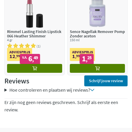
Rimmel Lasting Finish Lipstick
Sence Nagellak Remover Pomp
066 Heather Shimmer
Zonder aceton
4 gr
150 ml
1
ADVIESPRIJS
ADVIESPRIJS
12
1
99
6
99
1
,
49
,
25
V.A.
,
,
Reviews
Schrijf jouw review
Hoe controleren en plaatsen wij reviews?
Er zijn nog geen reviews geschreven. Schrijf als eerste een
review.