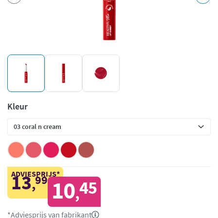
Kleur
ADVIESPRIJS*
13
99
,
10
45
,
*Adviesprijs van fabrikant