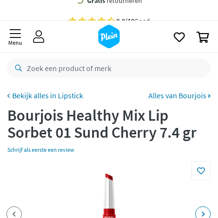
naar
oofdinhoud
Gratis
bezorging vanaf 35,- *
zoeken
0
Voor
23.59u
besteld,
morgen
in huis *
Menu
Gratis
retourneren
8,8/10
Goed
CO2 neutraal
bezorgd
Lipstick
Alles van Bourjois
Bourjois Healthy Mix Lip
Betaal met Klarna
Sorbet 01 Sund Cherry 7.4 gr
Schrijf als eerste een review