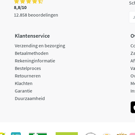
Sch
8,8/10
12.858 beoordelingen
Klantenservice
O
Verzending en bezorging
C
Betaalmethoden
Za
Rekeninginformatie
Af
Bestelproces
Va
Retourneren
O
Klachten
M
Garantie
In
Duurzaamheid