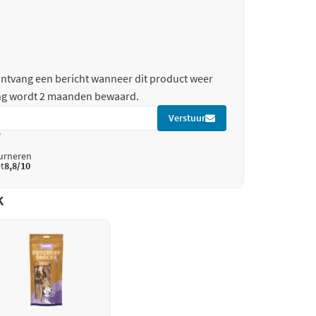
 ontvang een bericht wanneer dit product weer
ing wordt 2 maanden bewaard.
Verstuur
*
ourneren
t
8,8/10
k