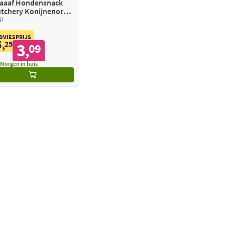
aaaf Hondensnack
tchery Konijnenoren
t Haar
gr
DVIESPRIJS
5
,
25
3
09
,
Morgen in huis