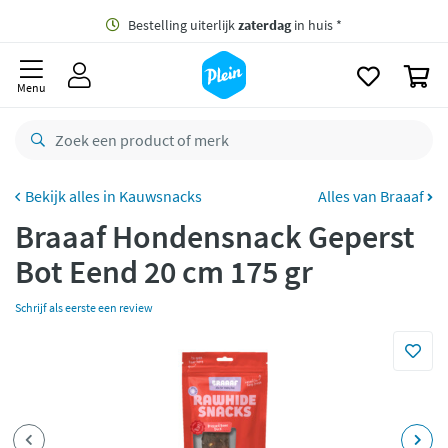
naar
oofdinhoud
Gratis
bezorging vanaf 35,- *
zoeken
0
Bestelling uiterlijk
zaterdag
in huis *
Menu
Gratis
retourneren
8,8/10
Goed
CO2 neutraal
bezorgd
Kauwsnacks
Alles van Braaaf
Braaaf Hondensnack Geperst
Betaal met Klarna
Bot Eend 20 cm 175 gr
Schrijf als eerste een review