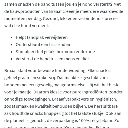
samen snacken de band tussen jou en je hond versterkt? Met
de kauwproducten van Braaaf creëer je meerdere waardevolle
momenten per dag. Gezond, lekker en verbindend – precies
wat elke hond verdient.
Helpt tandplak verwijderen
Ondersteunt een frisse adem
Stimuleert het gelukshormoon endorfine
Versterkt de band tussen mens en dier
Braaaf staat voor bewuste hondenvoeding. Elke snack is
geheel graan- en suikervrij. Dat maakt ze geschikt voor
honden met een gevoelig maagdarmstelsel. Jij wilt het beste
voor je maatje. Daarom kies je voor pure ingrediënten, zonder
onnodige toevoegingen. Braaaf verpakt vers en hygiënisch,
zodat smaak en kwaliteit behouden blijven. De hersluitbare
zak houdt de snacks knapperig tot het laatste stukje. Ook aan
de planeet is gedacht: de verpakking is 100% recyclebaar. Zo
geef jij zorg aan dier én natuur. Kies eenvoudig. Beloon