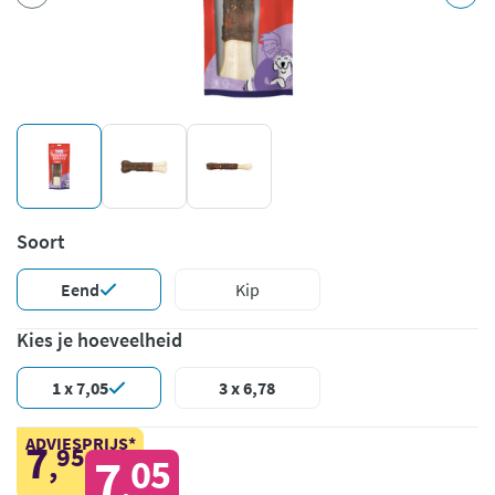
Soort
Eend
Kip
Kies je hoeveelheid
1 x 7,05
3 x 6,78
ADVIESPRIJS*
7
95
,
7
05
,