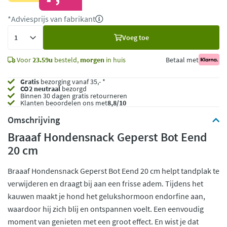
*Adviesprijs van fabrikant
Voeg
Voeg toe
toe
Voor
23.59u
besteld,
morgen
in huis
Betaal met
Gratis
bezorging vanaf 35,- *
CO2 neutraal
bezorgd
Binnen 30 dagen gratis retourneren
Klanten beoordelen ons met
8,8/10
Omschrijving
Braaaf Hondensnack Geperst Bot Eend
20 cm
Braaaf Hondensnack Geperst Bot Eend 20 cm helpt tandplak te
verwijderen en draagt bij aan een frisse adem. Tijdens het
kauwen maakt je hond het gelukshormoon endorfine aan,
waardoor hij zich blij en ontspannen voelt. Een eenvoudig
moment van genieten met een groot effect. En wist je dat