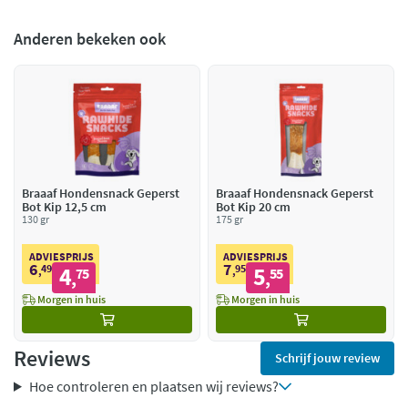
Anderen bekeken ook
Braaaf Hondensnack Geperst
Braaaf Hondensnack Geperst
Bot Kip 12,5 cm
Bot Kip 20 cm
130 gr
175 gr
ADVIESPRIJS
ADVIESPRIJS
6
7
49
4
95
5
,
75
,
55
,
,
Morgen in huis
Morgen in huis
Reviews
Schrijf jouw review
Hoe controleren en plaatsen wij reviews?