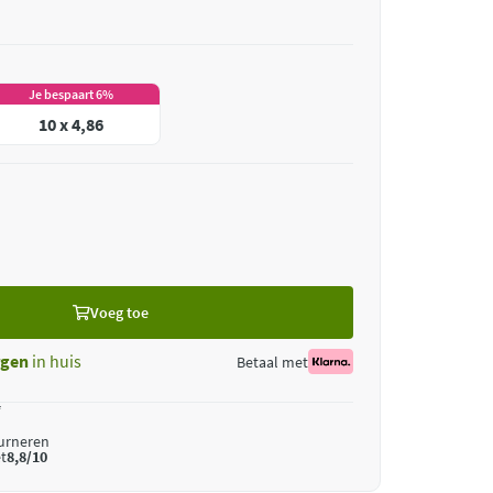
Je bespaart 6%
10 x 4,86
Voeg toe
gen
in huis
Betaal met
*
ourneren
t
8,8/10