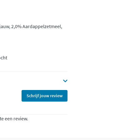
jauw, 2,0% Aardappelzetmeel,
ocht
Schrijf jouw review
te een review.