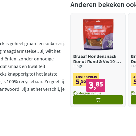
Anderen bekeken oo
 is geheel graan- en suikervrij.
 maagdarmstelsel. Jij wilt het
Braaaf Hondensnack
Br
rediënten, zonder onnodige
Donut Rund & Vis 10-12
Do
dat smaak en kwaliteit
cm
115 gr
c
115
ks knapperig tot het laatste
ADVIESPRIJS
A
5
,
95
 is 100% recyclebaar. Zo geef jij
3
85
,
twoord. Jij ziet het verschil, je
Morgen in huis