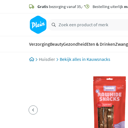
naar
hoofdinhoud
Gratis
bezorging vanaf 35,- *
Bestelling uiterlijk
m
zoeken
Verzorging
Beauty
Gezondheid
Eten & Drinken
Zwang
Huisdier
Kauwsnacks