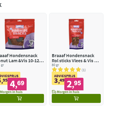
k
aaaf Hondensnack
Braaaf Hondensnack
nut Lam &Vis 10-12
Rol sticks Vlees & Vis 12
m
 gr
cm
80 gr
1
DVIESPRIJS
ADVIESPRIJS
5
3
,
95
,
49
4
2
69
95
,
,
Morgen in huis
Morgen in huis