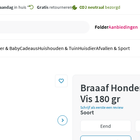
aandag
in huis *
Gratis
retourneren
CO2 neutraal
bezorgd
Folder
Aanbiedingen
er & Baby
Cadeaus
Huishouden & Tuin
Huisdier
Afvallen & Sport
Braaaf Honden
Vis 180 gr
Schrijf als eerste een review
Soort
Eend