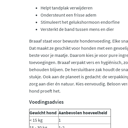
Helpt tandplak verwijderen
Ondersteunt een frisse adem
Stimuleert het gelukshormoon endorfine
Versterkt de band tussen mens en dier
Braaaf staat voor bewuste hondenvoeding. Elke snack
Dat maakt ze geschikt voor honden met een gevoelig
beste voor je maatje. Daarom kies je voor pure ing
toevoegingen. Braaaf verpakt vers en hygiënisch, zo
behouden blijven. De hersluitbare zak houdt de snac
stukje. Ook aan de planeet is gedacht: de verpakking
zorg aan dier én natuur. Kies eenvoudig. Beloon veran
hond proeft het.
Voedingsadvies
Gewicht hond
Aanbevolen hoeveelheid
< 15 kg
1
15 - 30 kg
1-2