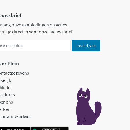
euwsbrief
tvang onze aanbiedingen en acties.
rijf je direct in voor onze nieuwsbrief.
Inschrijven
ver Plein
ontactgegevens
kelijk
filiate
catures
ver ons
erken
spiratie & advies