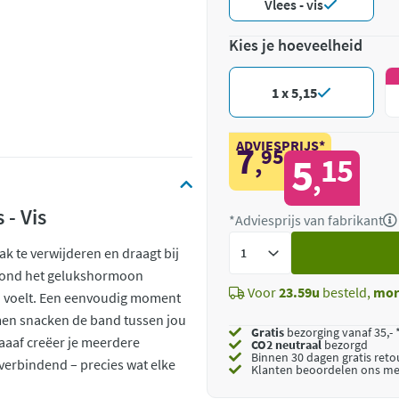
Vlees - vis
Kies je hoeveelheid
1 x 5,15
ADVIESPRIJS*
7
95
,
5
15
,
- Vis
*Adviesprijs van fabrikant
Voeg
ak te verwijderen en draagt bij
toe
 hond het gelukshormoon
Voor
23.59u
besteld,
mor
en voelt. Een eenvoudig moment
amen snacken de band tussen jou
Gratis
bezorging vanaf 35,- 
aaaf creëer je meerdere
CO2 neutraal
bezorgd
Binnen 30 dagen gratis ret
erbindend – precies wat elke
Klanten beoordelen ons me