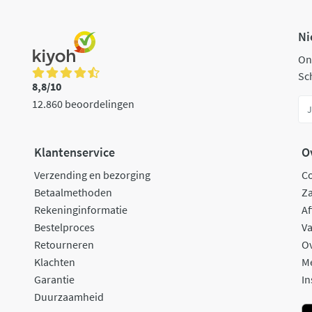
Ni
On
Sch
8,8/10
12.860 beoordelingen
Klantenservice
O
Verzending en bezorging
C
Betaalmethoden
Za
Rekeninginformatie
Af
Bestelproces
Va
Retourneren
O
Klachten
M
Garantie
In
Duurzaamheid