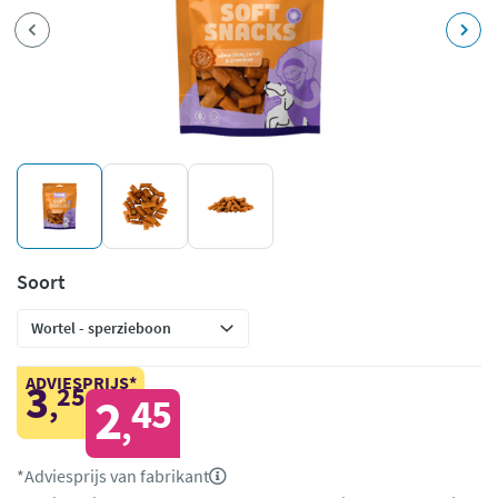
Soort
ADVIESPRIJS*
3
25
,
2
45
,
*Adviesprijs van fabrikant