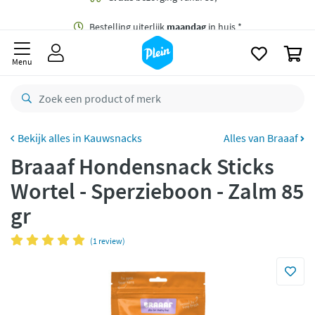
naar
oofdinhoud
Gratis
bezorging vanaf 35,- *
zoeken
0
Bestelling uiterlijk
maandag
in huis *
Menu
Gratis
retourneren
8,8/10
Goed
CO2 neutraal
bezorgd
Kauwsnacks
Alles van Braaaf
Braaaf Hondensnack Sticks
Betaal met Klarna
Wortel - Sperzieboon - Zalm 85
gr
(1 review)