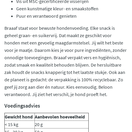
Vis uit MSC-gecertificeerde visserijen
Geen kunstmatige kleur- en smaakstoffen
Puur en verantwoord genieten
Braaaf staat voor bewuste hondenvoeding. Elke snack is
geheel graan- en suikervrij. Dat maakt ze geschikt voor
honden met een gevoelig maagdarmstelsel. Jij wilt het beste
voor je maatje. Daarom kies je voor pure ingrediënten, zonder
onnodige toevoegingen. Braaaf verpakt vers en hygiënisch,
zodat smaak en kwaliteit behouden blijven. De hersluitbare
zak houdt de snacks knapperig tot het laatste stukje. Ook aan
de planeet is gedacht: de verpakking is 100% recyclebaar. Zo
geef jij zorg aan dier én natuur. Kies eenvoudig. Beloon
verantwoord. Jij ziet het verschil, je hond proeft het.
Voedingsadvies
Gewicht hond
Aanbevolen hoeveelheid
< 15 kg
20 g