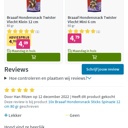
Braaaf Hondensnack Twister
Braaaf Hondensnack Twister
Vlecht Klein 12 cm
Vlecht Mini 6 cm
80 gr
60 gr
1
1
4
79
,
ADVIESPRIJS
4
95
4
,
09
,
Maandag in huis
Maandag in huis
Reviews
Schrijf jouw review
Hoe controleren en plaatsen wij reviews?
Door Han Ritzen op 12 december 2022 | Heeft dit product gekocht
Deze review is bij product
10x Braaaf Hondensnack Sticks Spinazie 12
cm 80 gr
geschreven
Lekker
Geen
Hond vind ze heerlijk