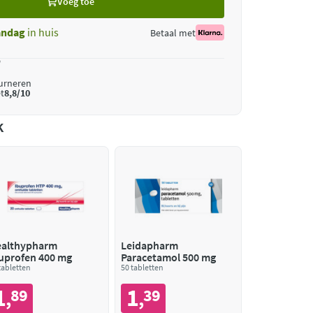
Voeg toe
ndag
in huis
Betaal met
*
ourneren
t
8,8/10
k
althypharm
Leidapharm
uprofen 400 mg
Paracetamol 500 mg
tabletten
50 tabletten
1
1
89
39
,
,