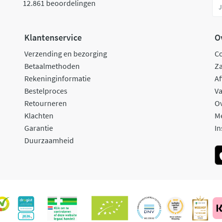
12.861 beoordelingen
Klantenservice
O
Verzending en bezorging
C
Betaalmethoden
Za
Rekeninginformatie
Af
Bestelproces
Va
Retourneren
O
Klachten
M
Garantie
In
Duurzaamheid