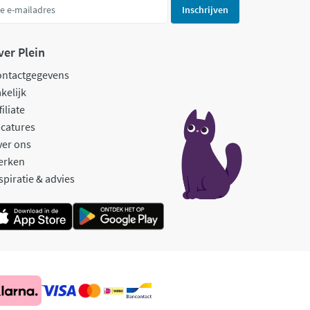
Inschrijven
ver Plein
ontactgegevens
kelijk
filiate
catures
ver ons
erken
spiratie & advies