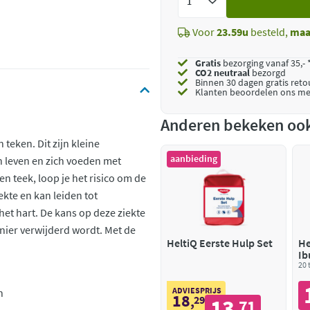
toe
Voor
23.59u
besteld,
maa
Gratis
bezorging vanaf 35,- 
CO2 neutraal
bezorgd
Binnen 30 dagen gratis ret
Klanten beoordelen ons me
Anderen bekeken oo
 teken. Dit zijn kleine
aanbieding
en leven en zich voeden met
n teek, loop je het risico om de
iekte en kan leiden tot
et hart. De kans op deze ziekte
anier verwijderd wordt. Met de
HeltiQ Eerste Hulp Set
He
Ib
20 
ADVIESPRIJS
n
18
,
29
13
71