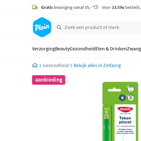
naar
hoofdinhoud
Gratis
bezorging vanaf 35,- *
Voor
23.59u
besteld
zoeken
Verzorging
Beauty
Gezondheid
Eten & Drinken
Zwang
Gezondheid
Zelfzorg
aanbieding