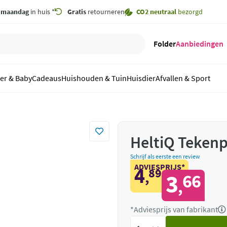
,
maandag
in huis *
Gratis
retourneren
CO2 neutraal
bezorgd
Folder
Aanbiedingen
er & Baby
Cadeaus
Huishouden & Tuin
Huisdier
Afvallen & Sport
HeltiQ Tekenp
Schrijf als eerste een review
ADVIESPRIJS*
4
89
,
3
66
,
*Adviesprijs van fabrikant
Voeg