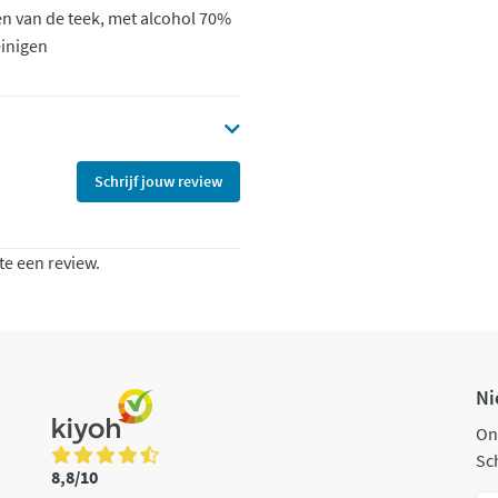
en van de teek, met alcohol 70%
einigen
Schrijf jouw review
te een review.
Ni
On
Sch
8,8/10