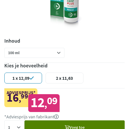
Inhoud
Kies je hoeveelheid
1 x 12,09
2 x 11,63
ADVIESPRIJS*
16
99
,
12
09
,
*Adviesprijs van fabrikant
Voeg
Voeg toe