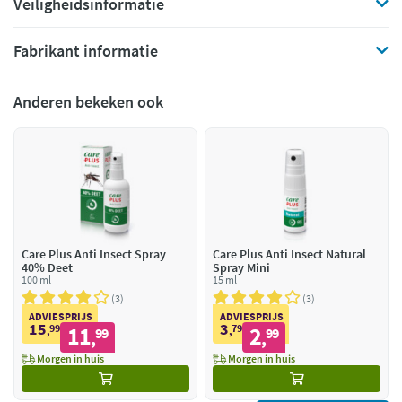
Veiligheidsinformatie
Fabrikant informatie
Anderen bekeken ook
Care Plus Anti Insect Spray
Care Plus Anti Insect Natural
40% Deet
Spray Mini
100 ml
15 ml
3
3
ADVIESPRIJS
ADVIESPRIJS
15
3
99
11
79
2
,
99
,
99
,
,
Morgen in huis
Morgen in huis