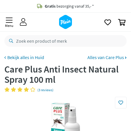
naar
oofdinhoud
Gratis
bezorging vanaf 35,- *
zoeken
0
Voor
23.59u
besteld,
morgen
in huis *
Menu
Gratis
retourneren
8,8/10
Goed
CO2 neutraal
bezorgd
Huid
Alles van Care Plus
Care Plus Anti Insect Natural
Betaal met Klarna
Spray 100 ml
(3 reviews)