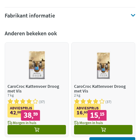
Fabrikant informatie
Anderen bekeken ook
CaroCroc Kattenvoer Droog
CaroCroc Kattenvoer Droog
met Vis
met Vis
7 kg
2 kg
37
37
ADVIESPRIJS
ADVIESPRIJS
42
16
00
38
60
15
,
59
,
15
,
,
Morgen in huis
Morgen in huis