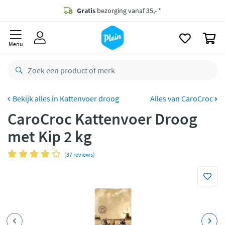
naar
oofdinhoud
Gratis
bezorging vanaf 35,- *
zoeken
0
Bestelling uiterlijk
zaterdag
in huis *
Menu
Gratis
retourneren
8,8/10
Goed
CO2 neutraal
bezorgd
Kattenvoer droog
Alles van CaroCroc
CaroCroc Kattenvoer Droog
Betaal met Klarna
met Kip 2 kg
(37 reviews)