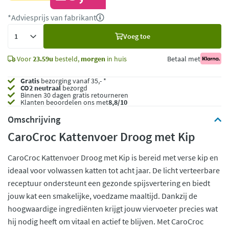
*Adviesprijs van fabrikant
Voeg
Voeg toe
toe
Voor
23.59u
besteld,
morgen
in huis
Betaal met
Gratis
bezorging vanaf 35,- *
CO2 neutraal
bezorgd
Binnen 30 dagen gratis retourneren
Klanten beoordelen ons met
8,8/10
Omschrijving
CaroCroc Kattenvoer Droog met Kip
CaroCroc Kattenvoer Droog met Kip is bereid met verse kip en
ideaal voor volwassen katten tot acht jaar. De licht verteerbare
receptuur ondersteunt een gezonde spijsvertering en biedt
jouw kat een smakelijke, voedzame maaltijd. Dankzij de
hoogwaardige ingrediënten krijgt jouw viervoeter precies wat
hij nodig heeft om vitaal en actief te blijven. Met CaroCroc