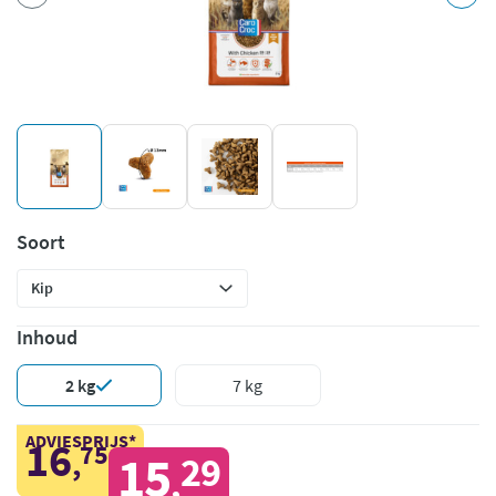
Soort
Inhoud
2 kg
7 kg
ADVIESPRIJS*
16
75
,
15
29
,