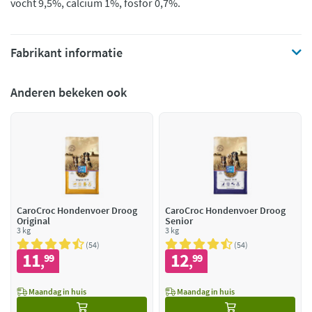
vocht 9,5%, calcium 1%, fosfor 0,7%.
Fabrikant informatie
Anderen bekeken ook
CaroCroc Hondenvoer Droog
CaroCroc Hondenvoer Droog
Original
Senior
3 kg
3 kg
54
54
11
12
99
99
,
,
Maandag in huis
Maandag in huis