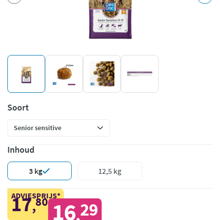
Soort
Inhoud
3 kg
12,5 kg
ADVIESPRIJS*
17
80
,
16
29
,