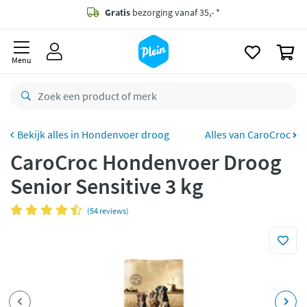
naar
oofdinhoud
Gratis
bezorging vanaf 35,- *
zoeken
0
Voor
23.59u
besteld,
maandag
in huis *
Menu
Gratis
retourneren
8,8/10
Goed
CO2 neutraal
bezorgd
Hondenvoer droog
Alles van CaroCroc
CaroCroc Hondenvoer Droog
Betaal met Klarna
Senior Sensitive 3 kg
(54 reviews)