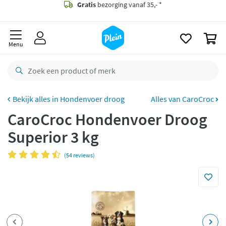
naar
oofdinhoud
Gratis
bezorging vanaf 35,- *
zoeken
0
Voor
23.59u
besteld,
morgen
in huis *
Menu
Gratis
retourneren
8,8/10
Goed
CO2 neutraal
bezorgd
Hondenvoer droog
Alles van CaroCroc
CaroCroc Hondenvoer Droog
Betaal met Klarna
Superior 3 kg
(54 reviews)