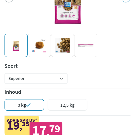
Soort
Inhoud
3 kg
12,5 kg
ADVIESPRIJS*
19
35
,
17
79
,