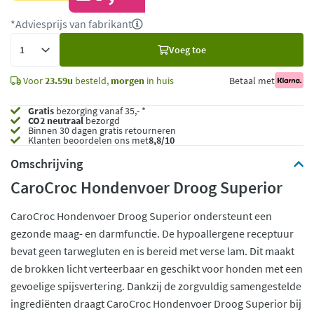
*Adviesprijs van fabrikant
Voeg
Voeg toe
toe
Voor
23.59u
besteld,
morgen
in huis
Betaal met
Gratis
bezorging vanaf 35,- *
CO2 neutraal
bezorgd
Binnen 30 dagen gratis retourneren
Klanten beoordelen ons met
8,8/10
Omschrijving
CaroCroc Hondenvoer Droog Superior
CaroCroc Hondenvoer Droog Superior ondersteunt een
gezonde maag- en darmfunctie. De hypoallergene receptuur
bevat geen tarwegluten en is bereid met verse lam. Dit maakt
de brokken licht verteerbaar en geschikt voor honden met een
gevoelige spijsvertering. Dankzij de zorgvuldig samengestelde
ingrediënten draagt CaroCroc Hondenvoer Droog Superior bij