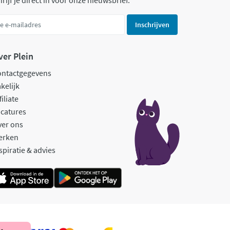
rijf je direct in voor onze nieuwsbrief.
Inschrijven
ver Plein
ontactgegevens
kelijk
filiate
catures
ver ons
erken
spiratie & advies