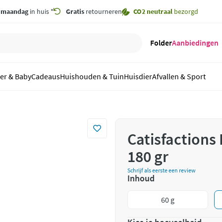
,
maandag
in huis *
Gratis
retourneren
CO2 neutraal
bezorgd
Folder
Aanbiedingen
er & Baby
Cadeaus
Huishouden & Tuin
Huisdier
Afvallen & Sport
Catisfactions
180 gr
Schrijf als eerste een review
Inhoud
60 g