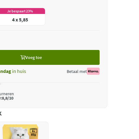
Je bespaart 23%
4 x 5,85
Voeg toe
ndag
in huis
Betaal met
*
ourneren
t
8,8/10
k