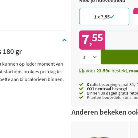
Kies je hoeveelheid
1 x 7,55
7
55
,
 180 gr
Voeg
toe
 en kunnen op ieder moment van
Voor
23.59u
besteld,
maa
tisfactions brokjes per dag te
hoefte aan kilocalorieën binnen.
Gratis
bezorging vanaf 35,- 
CO2 neutraal
bezorgd
Binnen 30 dagen gratis ret
Klanten beoordelen ons me
Anderen bekeken oo