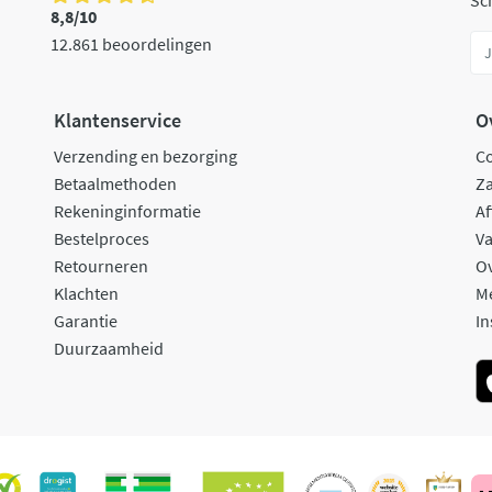
Sch
8,8/10
12.861 beoordelingen
Klantenservice
O
Verzending en bezorging
C
Betaalmethoden
Za
Rekeninginformatie
Af
Bestelproces
Va
Retourneren
O
Klachten
M
Garantie
In
Duurzaamheid