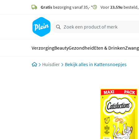
naar
hoofdinhoud
Gratis
bezorging vanaf 35,- *
Voor
23.59u
besteld
zoeken
Verzorging
Beauty
Gezondheid
Eten & Drinken
Zwang
Huisdier
Kattensnoepjes