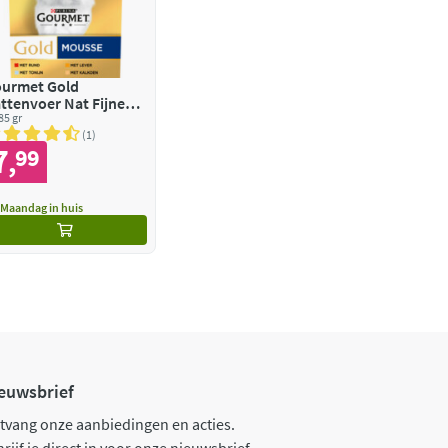
urmet Gold
ttenvoer Nat Fijne
usse Rood
 85 gr
1
7
99
,
Maandag in huis
euwsbrief
tvang onze aanbiedingen en acties.