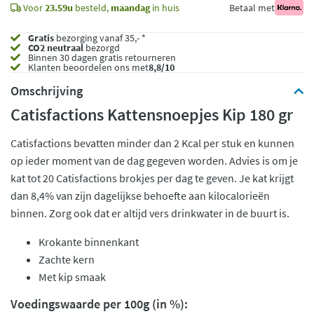
Voor
23.59u
besteld,
maandag
in huis
Betaal met
Gratis
bezorging vanaf 35,- *
CO2 neutraal
bezorgd
Binnen 30 dagen gratis retourneren
Klanten beoordelen ons met
8,8/10
Omschrijving
Catisfactions Kattensnoepjes Kip 180 gr
Catisfactions bevatten minder dan 2 Kcal per stuk en kunnen
op ieder moment van de dag gegeven worden. Advies is om je
kat tot 20 Catisfactions brokjes per dag te geven. Je kat krijgt
dan 8,4% van zijn dagelijkse behoefte aan kilocalorieën
binnen. Zorg ook dat er altijd vers drinkwater in de buurt is.
Krokante binnenkant
Zachte kern
Met kip smaak
Voedingswaarde per 100g (in %):