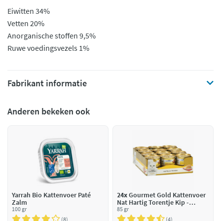
Eiwitten 34%
Vetten 20%
Anorganische stoffen 9,5%
Ruwe voedingsvezels 1%
Fabrikant informatie
Anderen bekeken ook
Yarrah Bio Kattenvoer Paté
24x
Gourmet Gold Kattenvoer
Zalm
Nat Hartig Torentje Kip -
100 gr
Wortel
85 gr
8
4