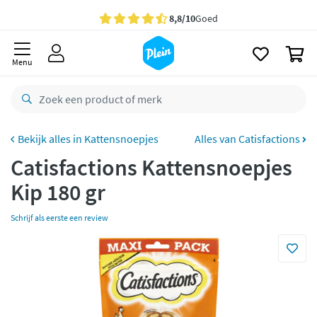
naar
oofdinhoud
Gratis
bezorging vanaf 35,- *
zoeken
0
Voor
23.59u
besteld,
maandag
in huis *
Menu
Gratis
retourneren
8,8/10
Goed
CO2 neutraal
bezorgd
Kattensnoepjes
Alles van Catisfactions
Catisfactions Kattensnoepjes
Betaal met Klarna
Kip 180 gr
Schrijf als eerste een review