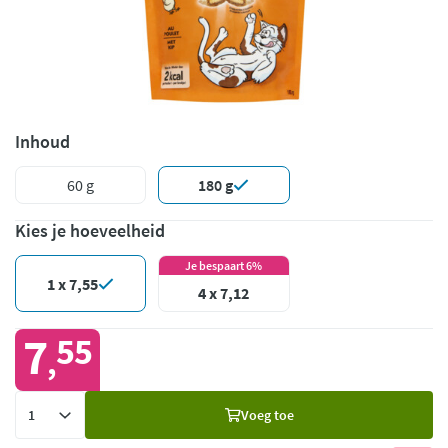
Inhoud
60 g
180 g
Kies je hoeveelheid
Je bespaart 6%
1 x 7,55
4 x 7,12
7
55
,
Voeg
Voeg toe
toe