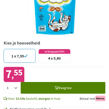
Kies je hoeveelheid
Je bespaart 26%
1 x 7,55
4 x 5,60
7
55
,
Voeg
Voeg toe
toe
Voor
23.59u
besteld,
morgen
in huis
Betaal met