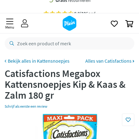
naar
oofdinhoud
Gratis
bezorging vanaf 35,- *
zoeken
0
Bestelling uiterlijk
zaterdag
in huis *
Menu
Gratis
retourneren
8,8/10
Goed
CO2 neutraal
bezorgd
Kattensnoepjes
Alles van Catisfactions
Catisfactions Megabox
Betaal met Klarna
Kattensnoepjes Kip & Kaas &
Zalm 180 gr
Schrijf als eerste een review