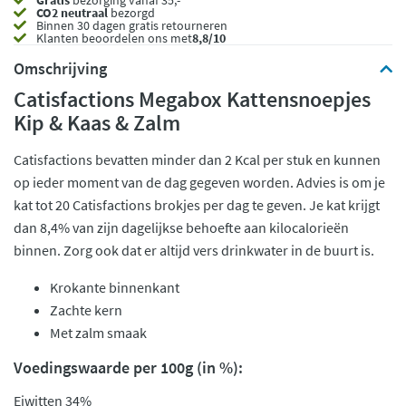
Gratis
bezorging vanaf 35,- *
CO2 neutraal
bezorgd
Binnen 30 dagen gratis retourneren
Klanten beoordelen ons met
8,8/10
Omschrijving
Catisfactions Megabox Kattensnoepjes
Kip & Kaas & Zalm
Catisfactions bevatten minder dan 2 Kcal per stuk en kunnen
op ieder moment van de dag gegeven worden. Advies is om je
kat tot 20 Catisfactions brokjes per dag te geven. Je kat krijgt
dan 8,4% van zijn dagelijkse behoefte aan kilocalorieën
binnen. Zorg ook dat er altijd vers drinkwater in de buurt is.
Krokante binnenkant
Zachte kern
Met zalm smaak
Voedingswaarde per 100g (in %):
Eiwitten 34%