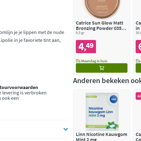
Catrice Sun Glow Matt
Ca
Bronzing Powder 035
in
mlijn je je lippen met de nude
Universal Bronze
9,5 gr
30 
olie in je favoriete tint aan,
4
49
,
Maandag in huis
Anderen bekeken oo
retourvoorwaarden
 levering is verbroken
a
n ook een
Linn Nicotine Kauwgom
Ca
Mint 2 mg
Co