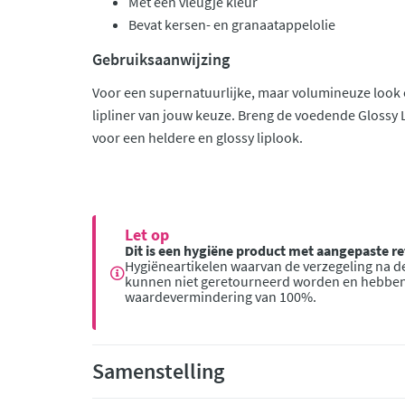
Met een vleugje kleur
Bevat kersen- en granaatappelolie
Gebruiksaanwijzing
Voor een supernatuurlijke, maar volumineuze look o
lipliner van jouw keuze. Breng de voedende Glossy Lip
voor een heldere en glossy liplook.
Let op
Dit is een hygiëne product met aangepaste 
Hygiëneartikelen waarvan de verzegeling na de
kunnen niet geretourneerd worden en hebbe
waardevermindering van 100%.
Samenstelling