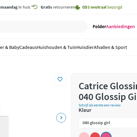
,
maandag
in huis *
Gratis
retourneren
CO2 neutraal
bezorgd
Folder
Aanbiedingen
er & Baby
Cadeaus
Huishouden & Tuin
Huisdier
Afvallen & Sport
Catrice Glossi
040 Glossip Gi
Schrijf als eerste een review
Kleur