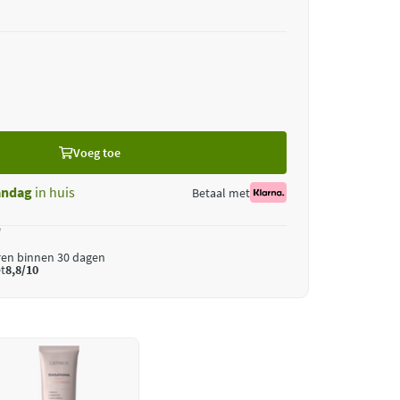
Voeg toe
ndag
in huis
Betaal met
*
ren binnen 30 dagen
t
8,8/10