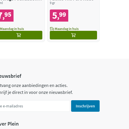
5 Ivory Beige
ml
9 gr
7
5
95
99
,
,
Maandag in huis
Maandag in huis
euwsbrief
tvang onze aanbiedingen en acties.
rijf je direct in voor onze nieuwsbrief.
Inschrijven
ver Plein