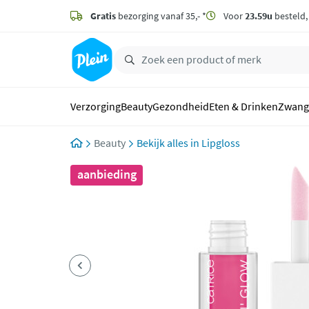
naar
hoofdinhoud
Gratis
bezorging vanaf 35,- *
Voor
23.59u
besteld
zoeken
Verzorging
Beauty
Gezondheid
Eten & Drinken
Zwang
Beauty
Lipgloss
aanbieding