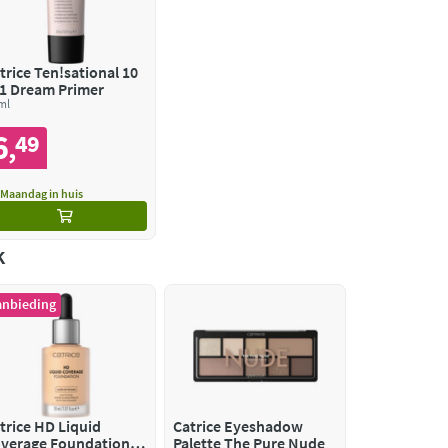
trice Ten!sational 10
 1 Dream Primer
ml
6
49
,
Maandag in huis
k
anbieding
trice HD Liquid
Catrice Eyeshadow
verage Foundation
Palette The Pure Nude