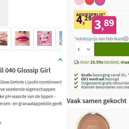
ADVIESPRIJS*
4
29
,
3
89
,
*Adviesprijs van fabrikant
Voeg
toe
Voor
23.59u
besteld,
maa
l 040 Glossip Girl
Gratis
bezorging vanaf 35,- 
CO2 neutraal
bezorgd
 Glow Getinte Lipolie combineert
Ongeopend
gratis retourne
Klanten beoordelen ons me
sieve voedende eigenschappen
jke pH-waarde van de lippen -
Vaak samen gekocht
ersen- en granaatappelolie geeft
n