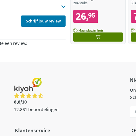
204 stuks
00
30 
26
95
,
Schrijf jouw review
Maandag in huis
te een review.
Ni
On
Sch
8,8/10
12.861 beoordelingen
Klantenservice
O