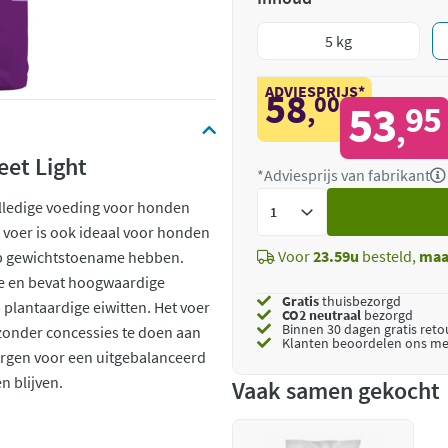
5 kg
ADVIESPRIJS*
58
00
,
53
95
,
et Light
*Adviesprijs van fabrikant
Voeg
lledige voeding voor honden
toe
 voer is ook ideaal voor honden
Voor
23.59u
besteld,
maa
o op gewichtstoename hebben.
te en bevat hoogwaardige
Gratis
thuisbezorgd
 plantaardige eiwitten. Het voer
CO2 neutraal
bezorgd
Binnen 30 dagen gratis ret
zonder concessies te doen aan
Klanten beoordelen ons me
rgen voor een uitgebalanceerd
 blijven.
Vaak samen gekocht