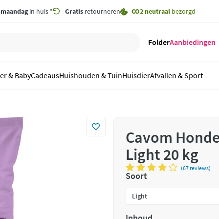
,
maandag
in huis *
Gratis
retourneren
CO2 neutraal
bezorgd
Folder
Aanbiedingen
er & Baby
Cadeaus
Huishouden & Tuin
Huisdier
Afvallen & Sport
Cavom Honde
Light 20 kg
(67 reviews)
Soort
Inhoud