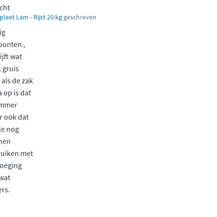
cht
et Lam - Rijst 20 kg
geschreven
ig
unten ,
ijft wat
 gruis
 als de zak
a op is dat
ammer
 ook dat
je nog
nen
ruiken met
oeging
wat
rs.