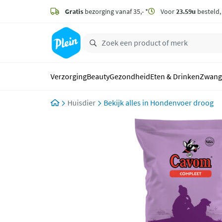
naar
hoofdinhoud
Gratis
bezorging vanaf 35,- *
Voor
23.59u
besteld
zoeken
Verzorging
Beauty
Gezondheid
Eten & Drinken
Zwang
Huisdier
Hondenvoer droog