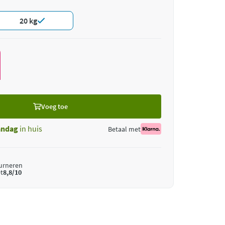
20 kg
Voeg toe
ndag
in huis
Betaal met
ourneren
t
8,8/10