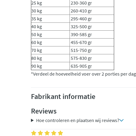
25 kg
230-360 gr
30 kg
260-410 gr
35 kg
295-460 gr
40 kg
325-500 gr
50 kg
390-585 gr
60 kg
455-670 gr
70 kg
515-750 gr
80 kg
575-830 gr
90 kg
635-905 gr
*Verdeel de hoeveelheid voer over 2 porties per dag
Fabrikant informatie
Reviews
Hoe controleren en plaatsen wij reviews?