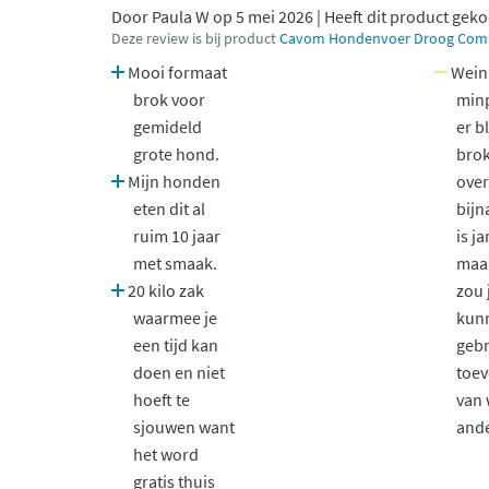
Door Paula W op 5 mei 2026 | Heeft dit product geko
Deze review is bij product
Cavom Hondenvoer Droog Comple
Mooi formaat
Wein
brok voor
minp
gemideld
er bl
grote hond.
brok
Mijn honden
over
eten dit al
bijn
ruim 10 jaar
is j
met smaak.
maar
20 kilo zak
zou 
waarmee je
kun
een tijd kan
geb
doen en niet
toev
hoeft te
van 
sjouwen want
ande
het word
gratis thuis