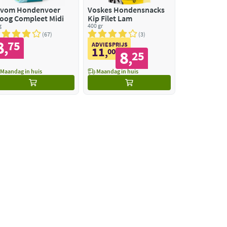
vom Hondenvoer
Voskes Hondensnacks
oog Compleet Midi
Kip Filet Lam
g
400 gr
67
3
8
75
,
ADVIESPRIJS
11
,
00
8
25
,
Maandag in huis
Maandag in huis