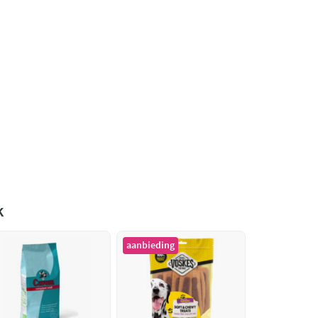
k
aanbieding