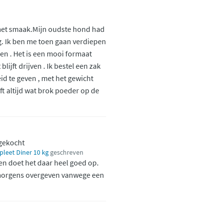
 met smaak.Mijn oudste hond had
g. Ik ben me toen gaan verdiepen
en . Het is een mooi formaat
lijft drijven . Ik bestel een zak
id te geven , met het gewicht
ft altijd wat brok poeder op de
 gekocht
eet Diner 10 kg
geschreven
en doet het daar heel goed op.
's morgens overgeven vanwege een