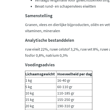
Verlaagd vetgehalte voor gewichtsbeheersing
Bevat rund- en schapenvlees eiwitten
Samenstelling
Granen, vlees en dierlijke bijproducten, oliën en ve
vitaminen, mineralen
Analytische bestanddelen
ruw eiwit 22%, ruwe celstof 3,2%, ruw vet 8%, ruwe 
fosfor 0,8%, natrium 0,3%
Voedingsadvies
Lichaamsgewicht
Hoeveelheid per dag
1 kg
16-40 gr
5 kg
60-110 gr
10 kg
110-185 gr
15 kg
155-250 gr
20 kg
190-310 gr