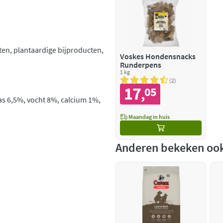
tten, plantaardige bijproducten,
Voskes Hondensnacks
Runderpens
1 kg
2
17
05
,
as 6,5%, vocht 8%, calcium 1%,
Maandag in huis
Anderen bekeken oo