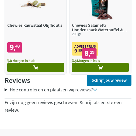
Chewies Kauwstaaf Olijfhout s
Chewies Salametti
Hondensnack Waterbuffel &
Kaas
200 gr
9
49
,
ADVIESPRIJS
9
99
8
,
19
,
Morgen in huis
Morgen in huis
Reviews
Schrijf jouw review
Hoe controleren en plaatsen wij reviews?
Er zijn nog geen reviews geschreven. Schrijf als eerste een
review.