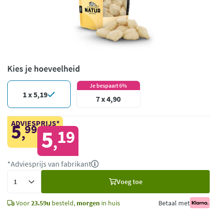
Kies je hoeveelheid
Je bespaart 6%
1 x 5,19
7 x 4,90
ADVIESPRIJS*
5
99
,
5
19
,
*Adviesprijs van fabrikant
Voeg
Voeg toe
toe
Voor
23.59u
besteld,
morgen
in huis
Betaal met