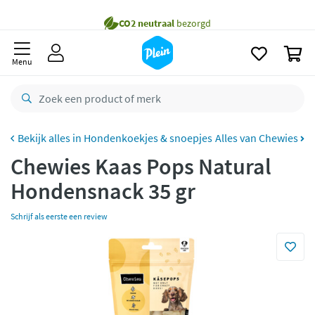
naar
Gratis
bezorging vanaf 35,- *
oofdinhoud
zoeken
Voor
23.59u
besteld,
morgen
in huis *
0
Menu
Gratis
retourneren
8,8/10
Goed
CO2 neutraal
bezorgd
Hondenkoekjes & snoepjes
Alles van Chewies
Betaal met Klarna
Chewies Kaas Pops Natural
Hondensnack 35 gr
Schrijf als eerste een review