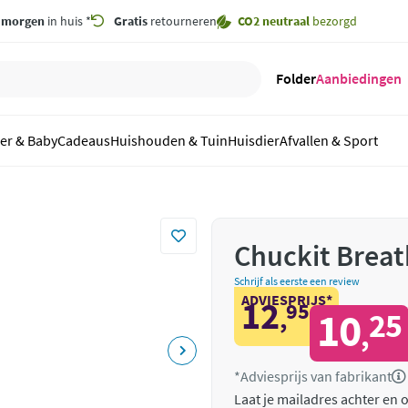
,
morgen
in huis *
Gratis
retourneren
CO2 neutraal
bezorgd
Folder
Aanbiedingen
er & Baby
Cadeaus
Huishouden & Tuin
Huisdier
Afvallen & Sport
Chuckit Brea
Schrijf als eerste een review
ADVIESPRIJS*
12
95
,
10
25
,
*Adviesprijs van fabrikant
Laat je mailadres achter en