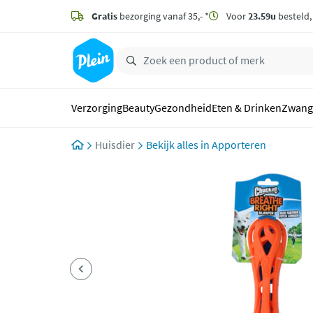
naar
hoofdinhoud
Gratis
bezorging vanaf 35,- *
Voor
23.59u
besteld
zoeken
Verzorging
Beauty
Gezondheid
Eten & Drinken
Zwang
Huisdier
Apporteren