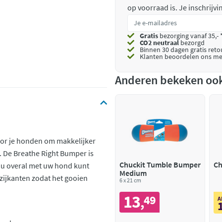
op voorraad is.
Je inschrijv
Gratis
bezorging vanaf 35,- 
CO2 neutraal
bezorgd
Binnen 30 dagen gratis ret
Klanten beoordelen ons me
Anderen bekeken oo
or je honden om makkelijker
t. De Breathe Right Bumper is
Chuckit Tumble Bumper
Ch
 u overal met uw hond kunt
Medium
 zijkanten zodat het gooien
6 x 21 cm
13
49
,
A