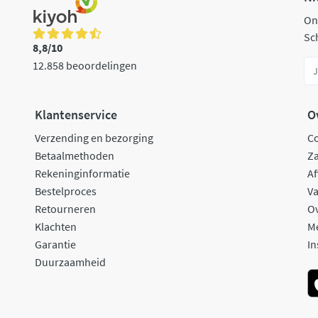
On
Sch
8,8/10
12.858 beoordelingen
Klantenservice
O
Verzending en bezorging
C
Betaalmethoden
Za
Rekeninginformatie
Af
Bestelproces
Va
Retourneren
O
Klachten
M
Garantie
In
Duurzaamheid