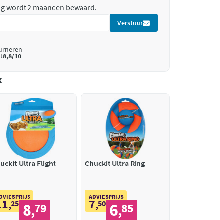
ing wordt 2 maanden bewaard.
Verstuur
*
ourneren
t
8,8/10
k
uckit Ultra Flight
Chuckit Ultra Ring
DVIESPRIJS
ADVIESPRIJS
11
7
,
25
,
50
8
6
79
85
,
,