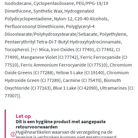
Isododecane, Cyclopentasiloxane, PEG/PPG-19/19
Dimethicone, Synthetic Wax, Hydrogenated
Polydicyclopentadiene, Nylon-12, C20-40 Alcohols,
Perfluorononyl Dimethicone, Polyglyceryl-4
Diisostearate/Polyhydroxystearate/Sebacate, Polyethylene,
Pentaerythrityl Tetra-Di-T-Butyl Hydroxyhydrocinnamate,
Tocopherol. [+/- Mica, Iron Oxides (CI 77491, CI 77492, CI
77499), Manganese Violet (CI 77742), Ferric Ferrocyanide (CI
77510), Ferric Ammonium Ferrocyanide (CI 77510), Chromium
Oxide Greens (CI 77288), Yellow 5 Lake (CI 19140), Chromium
Hydroxide Green (CI 77289), Carmine (CI 75470), Bismuth
Oxychloride (CI 77163), Blue 1 Lake (CI 42090), Ultramarines (CI
77007)].
Let op
Dit is een hygiëne product met aangepaste
retourvoorwaarden
Hygiëneartikelen waarvan de verzegeling na de
levering is verbroken kunnen niet geretourneerd