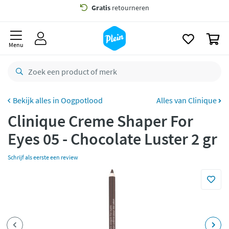
naar
oofdinhoud
Gratis
bezorging vanaf 35,- *
zoeken
0
Bestelling uiterlijk
zaterdag
in huis *
Menu
Gratis
retourneren
8,8/10
Goed
CO2 neutraal
bezorgd
Oogpotlood
Alles van Clinique
Clinique Creme Shaper For
Betaal met Klarna
Eyes 05 - Chocolate Luster 2 gr
Schrijf als eerste een review