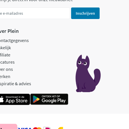
Inschrijven
ver Plein
ontactgegevens
kelijk
filiate
catures
ver ons
erken
spiratie & advies