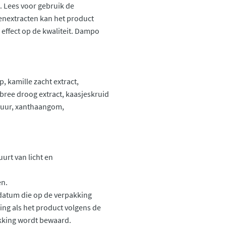
 Lees voor gebruik de
enextracten kan het product
 effect op de kwaliteit. Dampo
, kamille zacht extract,
bree droog extract, kaasjeskruid
nzuur, xanthaangom,
urt van licht en
en.
datum die op de verpakking
ng als het product volgens de
kking wordt bewaard.