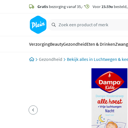
naar
hoofdinhoud
Gratis
bezorging vanaf 35,- *
Voor
23.59u
besteld
zoeken
Verzorging
Beauty
Gezondheid
Eten & Drinken
Zwang
Gezondheid
Luchtwegen & kee