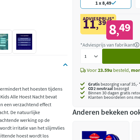
1 x 8,49
ADVIESPRIJS*
11
39
,
8
49
,
*Adviesprijs van fabrikant
Voeg
toe
Voor
23.59u
besteld,
mor
Gratis
bezorging vanaf 35,- 
ermindert het hoesten tijdens
CO2 neutraal
bezorgd
Binnen 30 dagen gratis ret
Kids Alle Hoest Nacht bevat
Klanten beoordelen ons me
en een verzachtend effect
Anderen bekeken oo
cht. De natuurlijke
zachtende werking op de
rdt irritatie van het slijmvlies
tzittende hoest wordt los