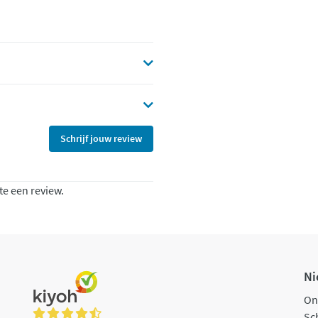
Schrijf jouw review
te een review.
Ni
On
Sch