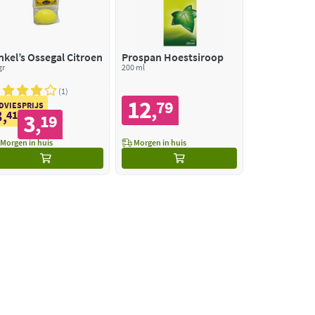
nkel’s Ossegal Citroen
Prospan Hoestsiroop
gr
200 ml
1
12
79
,
DVIESPRIJS
3
,
41
3
19
,
Morgen in huis
Morgen in huis