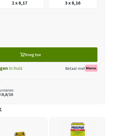
2 x 8,17
3 x 8,16
Voeg toe
gen
in huis
Betaal met
*
ourneren
t
8,8/10
k