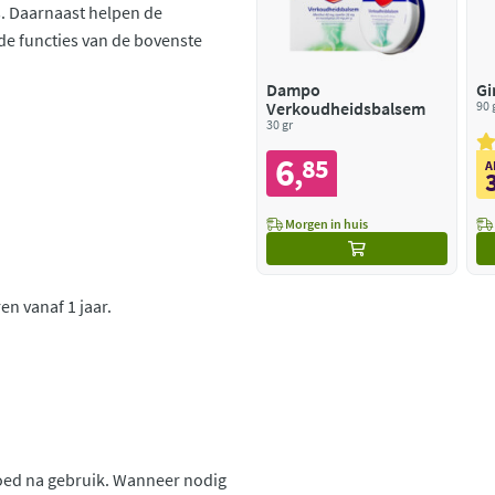
s. Daarnaast helpen de
de functies van de bovenste
Dampo
Gi
Verkoudheidsbalsem
90 
30 gr
6
85
,
A
Morgen in huis
en vanaf 1 jaar.
goed na gebruik. Wanneer nodig