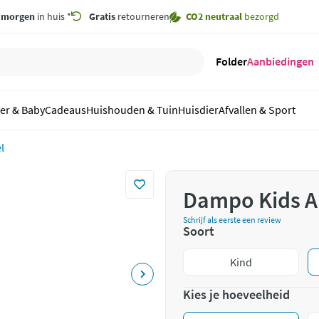
,
morgen
in huis *
Gratis
retourneren
CO2 neutraal
bezorgd
Folder
Aanbiedingen
er & Baby
Cadeaus
Huishouden & Tuin
Huisdier
Afvallen & Sport
l
Dampo Kids Al
Schrijf als eerste een review
Soort
Kind
Kies je hoeveelheid