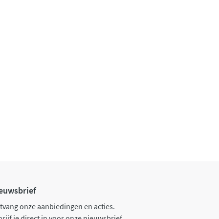
euwsbrief
tvang onze aanbiedingen en acties.
rijf je direct in voor onze nieuwsbrief.