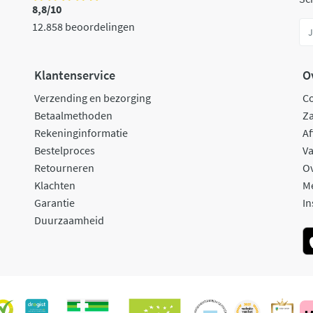
8,8/10
12.858 beoordelingen
Klantenservice
O
Verzending en bezorging
C
Betaalmethoden
Za
Rekeninginformatie
Af
Bestelproces
Va
Retourneren
O
Klachten
M
Garantie
In
Duurzaamheid