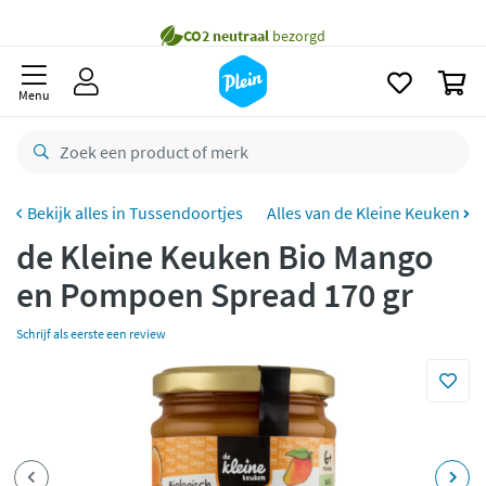
naar
oofdinhoud
Gratis
bezorging vanaf 35,- *
zoeken
0
Bestelling uiterlijk
zaterdag
in huis *
Menu
Gratis
retourneren
8,8/10
Goed
CO2 neutraal
bezorgd
Tussendoortjes
Alles van de Kleine Keuken
de Kleine Keuken Bio Mango
Betaal met Klarna
en Pompoen Spread 170 gr
Schrijf als eerste een review