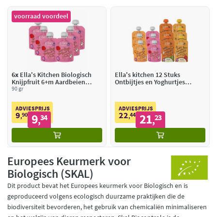
voorraad voordeel
6x
Ella's Kitchen Biologisch
Ella's kitchen 12 Stuks
Knijpfruit 6+m Aardbeien
Ontbijtjes en Yoghurtjes
Yoghurt
90 gr
Pakket
ADVIESPRIJS
ADVIESPRIJS
9
22
90
9
44
21
,
34
,
23
,
,
Europees Keurmerk voor
Biologisch (SKAL)
Dit product bevat het Europees keurmerk voor Biologisch en is
geproduceerd volgens ecologisch duurzame praktijken die de
biodiversiteit bevorderen, het gebruik van chemicaliën minimaliseren