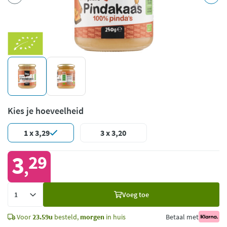
Kies je hoeveelheid
1 x 3,29
3 x 3,20
3
29
,
Voeg
Voeg toe
toe
Voor
23.59u
besteld,
morgen
in huis
Betaal met