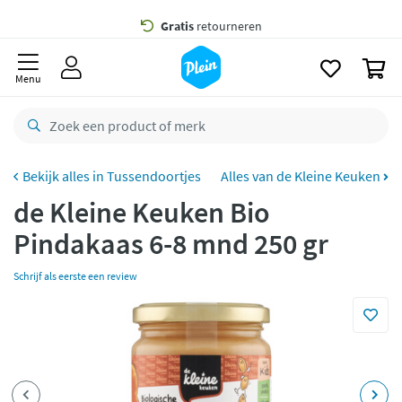
naar
oofdinhoud
Gratis
bezorging vanaf 35,- *
zoeken
0
Voor
23.59u
besteld,
morgen
in huis *
Menu
Gratis
retourneren
8,8/10
Goed
CO2 neutraal
bezorgd
Tussendoortjes
Alles van de Kleine Keuken
de Kleine Keuken Bio
Betaal met Klarna
Pindakaas 6-8 mnd 250 gr
Schrijf als eerste een review