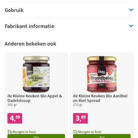
Gebruik
Fabrikant informatie
Anderen bekeken ook
de Kleine Keuken Bio Appel &
de Kleine Keuken Bio Aardbei
Dadelstroop
en Biet Spread
300 gr
170 gr
4
3
59
85
,
,
Morgen in huis
Morgen in huis