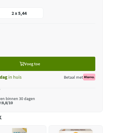
2 x 5,44
Voeg toe
dag
in huis
Betaal met
*
ren binnen 30 dagen
t
8,8/10
k