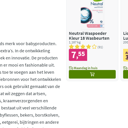
Neutral Waspoeder
Li
Kleur 18 Wasbeurten
Lu
1,187 kg
Vo
200
ands merk voor babyproducten.
91
extra’s. In de ontwikkeling
7
55
,
A
iek en innovatie. De producten
en er mooi en fashionable uit.
Maandag in huis
s toe te voegen aan het leven
atiebronnen voor het ontwikkelen
rs ook gebruikt gemaakt van de
t wil zeggen dat artsen,
us, kraamverzorgenden en
bestaat uit veel verschillende
byflessen, bekers, borstkolven,
, eetgerei, bijtringen en andere