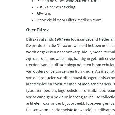
Past op de S-fles Wide 200 en 310 ml.
2 stuks per verpakking.
BPA-vrij.
Ontwikkeld door Difrax medisch team.
Over Difrax
Difrax is al sinds 1967 een toonaangevend Nederl
De producten die Difrax ontwikkeld hebben net iets 
wordt er gekeken naar ontwerp, kleur, mode, techn
zijn daarom innovatief, hip, handig in gebruik en zi
Het doel van de Difrax babyproducten is om echt iet
van ouders of verzorgers en hun kindje. Als inspir
van de producten wordt er naast de eigen ontwerpe
klantservice en consumenten of medische panels. Da
fysiotherapeuten, logopedisten, consultatieburea
verloskundigen ook hun inbreng geven. De collectie 
artikelen waaronder bijvoorbeeld: fopspeentjes, ba
flessenwarmers (de snelste ter wereld), sterilisators