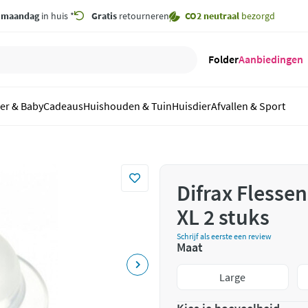
,
maandag
in huis *
Gratis
retourneren
CO2 neutraal
bezorgd
Folder
Aanbiedingen
er & Baby
Cadeaus
Huishouden & Tuin
Huisdier
Afvallen & Sport
Difrax Fless
XL 2 stuks
Schrijf als eerste een review
Maat
Large