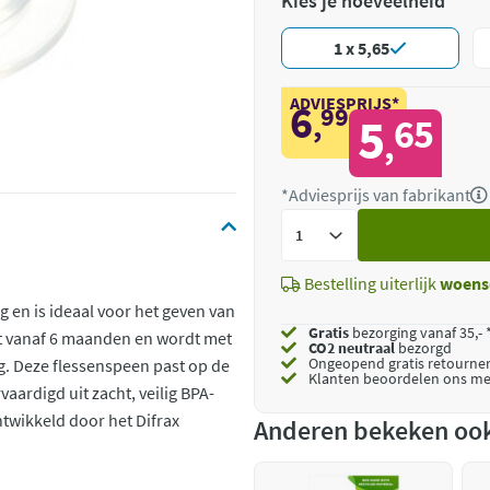
Kies je hoeveelheid
1 x 5,65
ADVIESPRIJS*
6
99
,
5
65
,
*Adviesprijs van fabrikant
Voeg
toe
Bestelling uiterlijk
woens
 en is ideaal voor het geven van
Gratis
bezorging vanaf 35,- 
kt vanaf 6 maanden en wordt met
CO2 neutraal
bezorgd
Ongeopend
gratis retourne
g. Deze flessenspeen past op de
Klanten beoordelen ons me
vaardigd uit zacht, veilig BPA-
ontwikkeld door het Difrax
Anderen bekeken oo