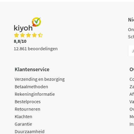
Ni
On
Sch
8,8/10
12.861 beoordelingen
Klantenservice
O
Verzending en bezorging
C
Betaalmethoden
Za
Rekeninginformatie
Af
Bestelproces
Va
Retourneren
O
Klachten
M
Garantie
In
Duurzaamheid