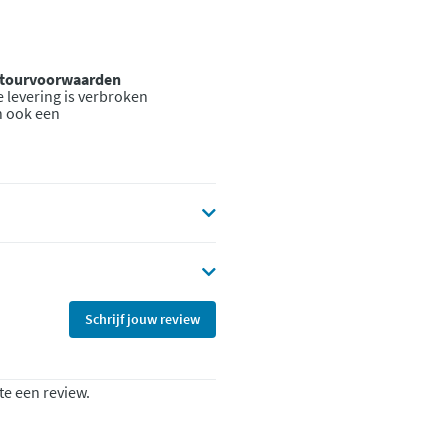
retourvoorwaarden
 levering is verbroken
n ook een
Schrijf jouw review
te een review.