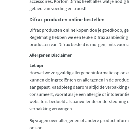
accessoires. Kortom Difrax heeft alles wat je nodig h
gebied van voeding en troost!
Difrax producten online bestellen
Difrax producten online kopen doe je goedkoop, gema
Regelmatig hebben we een leuke Difrax aanbieding 
producten van Difrax besteld is morgen, mits voorrad
Allergenen Disclaimer
Let op:
Hoewel we zorgvuldig allergeneninformatie op onze
kunnen de ingrediënten en allergenen in de produc
aangepast. Raadpleeg daarom altijd de verpakking 
consumeert, vooral als je een allergie of intolerant
website is bedoeld als aanvullende ondersteuning en 
verpakking vervangen.
Bij vragen over allergenen of andere productinform
ons op.