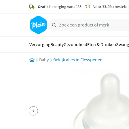
naar
hoofdinhoud
Gratis
bezorging vanaf 35,- *
Voor
23.59u
besteld
zoeken
Verzorging
Beauty
Gezondheid
Eten & Drinken
Zwang
Baby
Flesspenen