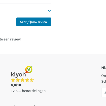
Schrijf jouw review
te een review.
Ni
On
Sch
8,8/10
12.855 beoordelingen