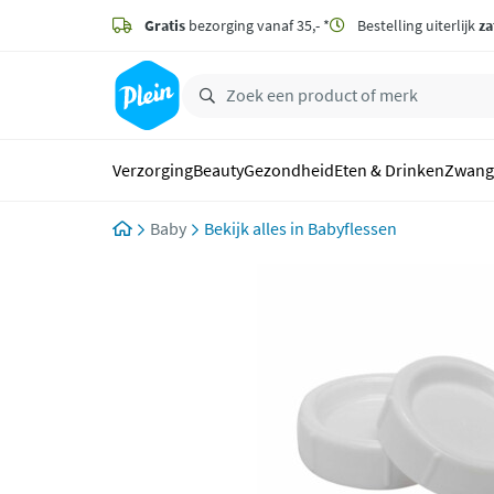
naar
hoofdinhoud
Gratis
bezorging vanaf 35,- *
Bestelling uiterlijk
za
zoeken
Verzorging
Beauty
Gezondheid
Eten & Drinken
Zwang
Baby
Babyflessen