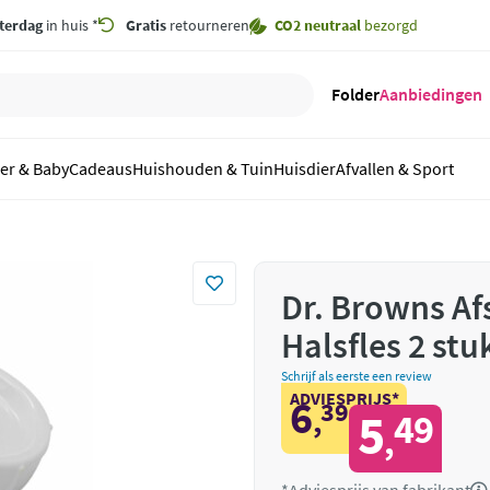
terdag
in huis *
Gratis
retourneren
CO2 neutraal
bezorgd
Folder
Aanbiedingen
er & Baby
Cadeaus
Huishouden & Tuin
Huisdier
Afvallen & Sport
Dr. Browns Af
Halsfles 2 stu
Schrijf als eerste een review
ADVIESPRIJS*
6
39
,
5
49
,