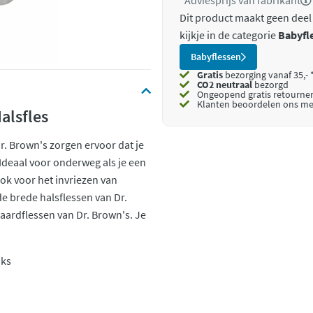
*Adviesprijs van fabrikant
Dit product maakt geen deel
kijkje in de categorie
Babyfl
Babyflessen
Gratis
bezorging vanaf 35,- 
CO2 neutraal
bezorgd
Ongeopend
gratis retourne
Klanten beoordelen ons me
alsfles
r. Brown's zorgen ervoor dat je
. Ideaal voor onderweg als je een
Ook voor het invriezen van
de brede halsflessen van Dr.
aardflessen van Dr. Brown's. Je
uks