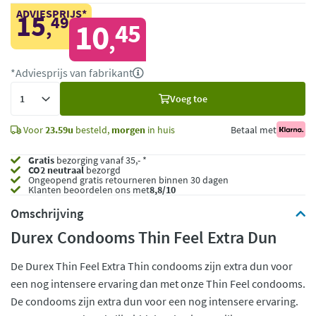
ADVIESPRIJS*
15
49
,
10
45
,
*Adviesprijs van fabrikant
Voeg
Voeg toe
toe
Voor
23.59u
besteld,
morgen
in huis
Betaal met
Gratis
bezorging vanaf 35,- *
CO2 neutraal
bezorgd
Ongeopend
gratis retourneren binnen 30 dagen
Klanten beoordelen ons met
8,8/10
Omschrijving
Durex Condooms Thin Feel Extra Dun
De Durex Thin Feel Extra Thin condooms zijn extra dun voor
een nog intensere ervaring dan met onze Thin Feel condooms.
De condooms zijn extra dun voor een nog intensere ervaring.