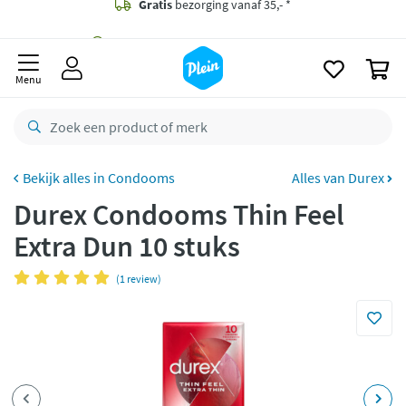
naar
oofdinhoud
Gratis
bezorging vanaf 35,- *
zoeken
0
Voor
23.59u
besteld,
morgen
in huis *
Menu
Gratis
retourneren
8,8/10
Goed
CO2 neutraal
bezorgd
Condooms
Alles van Durex
Durex Condooms Thin Feel
Betaal met Klarna
Extra Dun 10 stuks
(1 review)