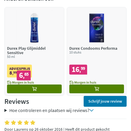
Durex Play Glijmiddel
Durex Condooms Performa
Sensitive
10 stuks
50 ml
16
99
,
ADVIESPRIJS
8
99
6
,
65
,
Morgen in huis
Morgen in huis
Reviews
Schrijf jouw review
Hoe controleren en plaatsen wij reviews?
Door Laurens op 26 oktober 2016 | Heeft dit product gekocht