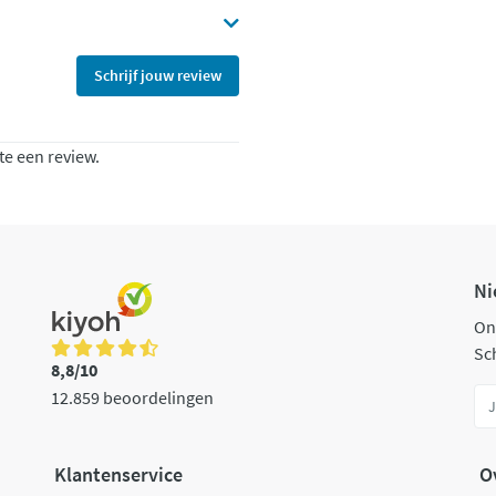
Schrijf jouw review
te een review.
Ni
On
Sch
8,8/10
12.859 beoordelingen
Klantenservice
O