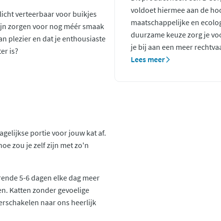
voldoet hiermee aan de ho
licht verteerbaar voor buikjes
maatschappelijke en ecolo
ijn zorgen voor nog méér smaak
duurzame keuze zorg je voo
an plezier en dat je enthousiaste
je bij aan een meer rechtva
ter is?
Lees meer
gelijkse portie voor jouw kat af.
hoe zou je zelf zijn met zo'n
urende 5-6 dagen elke dag meer
en. Katten zonder gevoelige
rschakelen naar ons heerlijk