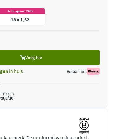
Je bespaart 26%
18 x 1,62
Voeg toe
gen
in huis
Betaal met
*
ourneren
t
8,8/10
rp-keurmerk. De producent van dit product