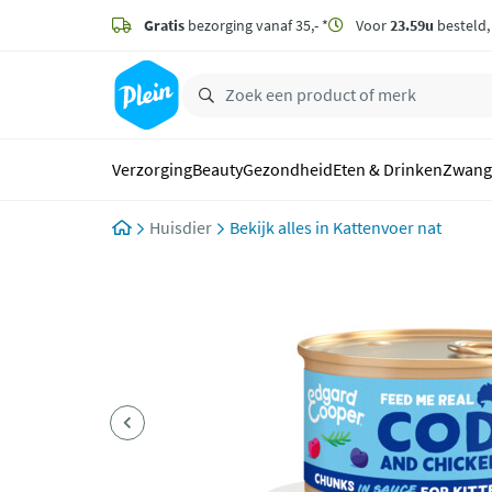
naar
hoofdinhoud
Gratis
bezorging vanaf 35,- *
Voor
23.59u
besteld
zoeken
Verzorging
Beauty
Gezondheid
Eten & Drinken
Zwang
Huisdier
Kattenvoer nat