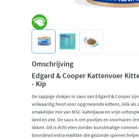
Omschrijving
Edgard & Cooper Kattenvoer Kitt
- Kip
De sappige stukjes in saus van Edgard & Cooper zij
volwaardig feest voor opgroeiende kittens, óók als z
smakelijke mix van MSC-kabeljauw en vrije-uitloopki
land en zee. De saus is om pootjes en snorharen (e
likken. Dit is écht eten zonder kunstmatige rommel
boordevol extra eiwitten die gezonde spieren hel