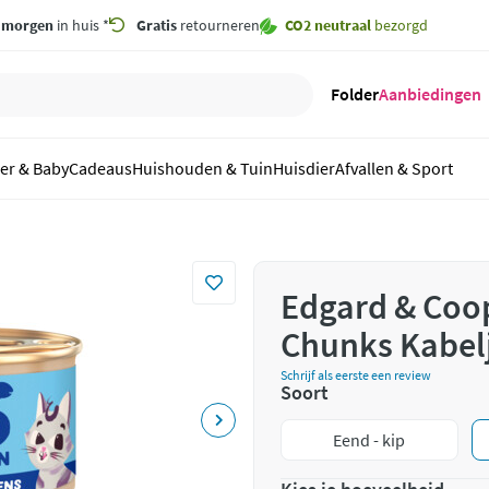
,
morgen
in huis *
Gratis
retourneren
CO2 neutraal
bezorgd
Folder
Aanbiedingen
er & Baby
Cadeaus
Huishouden & Tuin
Huisdier
Afvallen & Sport
Edgard & Coop
Chunks Kabelj
Schrijf als eerste een review
Soort
Eend - kip