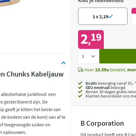
Kies je hoeveelheid
1 x 2,19
2
19
,
Voeg
toe
Voor
23.59u
besteld,
mor
en Chunks Kabeljauw
Gratis
bezorging vanaf 35,- 
CO2 neutraal
bezorgd
Binnen 30 dagen gratis ret
n allesbehalve junkfood: een
Klanten beoordelen ons me
e gesteriliseerd zijn. De
p geeft je kitten het beste van
n de bodem van de kom) van af te
B Corporation
 of toegevoegde suiker en
pen opbouwen.
Dit product heeft een B Co