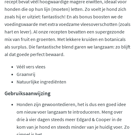
recept bevat véél hoogwaardige magere eiwitten, ideaal voor
honden die op hun lijn (moeten) letten. Zo voelt je hond zich
zoals hij er uitziet: fantastisch! En als bonus boosten we de
voedingswaarde met extra voedzame vleesoverschotten (zoals
hart en lever). Al onze recepten bevatten een supergezonde
mix van fruit en groenten. Met lekkere kruiden en botanicals
als surplus. Die fantastische blend garen we langzaam: zo blijft
al dat goede perfect bewaard.
Véél vers vlees
Graanvrij
Natuurlijke ingrediënten
Gebruiksaanwijzing
Honden zijn gewoontedieren, het is dus een goed idee
om nieuw voer langzaam te introduceren. Meng over
drie à vier dagen steeds meer Edgard & Cooper in de
kom van je hond en steeds minder van je huidig voer. Zo
simpel is het.