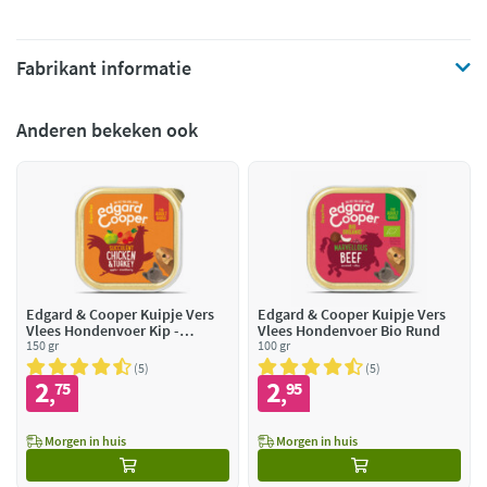
Fabrikant informatie
Anderen bekeken ook
Edgard & Cooper Kuipje Vers
Edgard & Cooper Kuipje Vers
Vlees Hondenvoer Kip -
Vlees Hondenvoer Bio Rund
Kalkoen
150 gr
100 gr
5
5
2
2
75
95
,
,
Morgen in huis
Morgen in huis