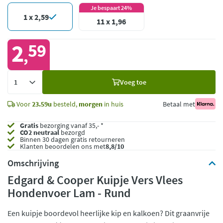
Je bespaart 24%
1 x 2,59
11 x 1,96
2
59
,
Voeg
Voeg toe
toe
Voor
23.59u
besteld,
morgen
in huis
Betaal met
Gratis
bezorging vanaf 35,- *
CO2 neutraal
bezorgd
Binnen 30 dagen gratis retourneren
Klanten beoordelen ons met
8,8/10
Omschrijving
Edgard & Cooper Kuipje Vers Vlees
Hondenvoer Lam - Rund
Een kuipje boordevol heerlijke kip en kalkoen? Dit graanvrije