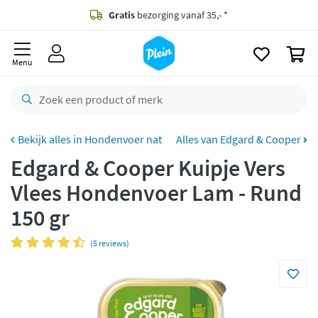
naar
oofdinhoud
Gratis
bezorging vanaf 35,- *
zoeken
0
Voor
23.59u
besteld,
morgen
in huis *
Menu
Gratis
retourneren
8,8/10
Goed
CO2 neutraal
bezorgd
Hondenvoer nat
Alles van Edgard & Cooper
Edgard & Cooper Kuipje Vers
Betaal met Klarna
Vlees Hondenvoer Lam - Rund
150 gr
(5 reviews)