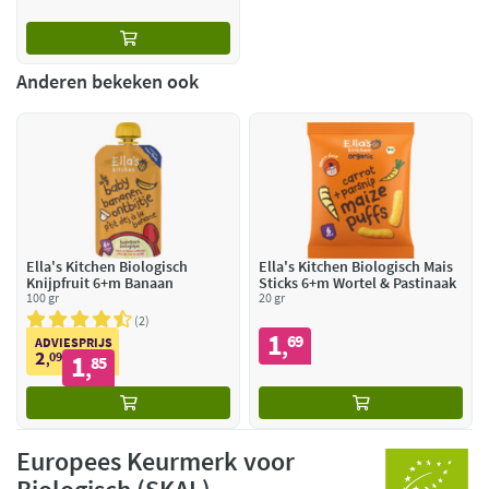
Anderen bekeken ook
Ella's Kitchen Biologisch
Ella's Kitchen Biologisch Mais
Knijpfruit 6+m Banaan
Sticks 6+m Wortel & Pastinaak
100 gr
20 gr
2
1
69
,
ADVIESPRIJS
2
09
1
,
85
,
Europees Keurmerk voor