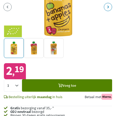
2
19
,
Voeg
Voeg toe
toe
Bestelling uiterlijk
maandag
in huis
Betaal met
Gratis
bezorging vanaf 35,- *
CO2 neutraal
bezorgd
Binnen 30 dagen gratis retourneren