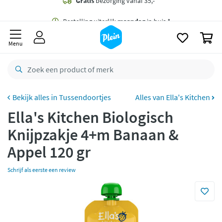
naar
oofdinhoud
Gratis
bezorging vanaf 35,- *
zoeken
0
Bestelling uiterlijk
maandag
in huis *
Menu
Gratis
retourneren
8,8/10
Goed
CO2 neutraal
bezorgd
Tussendoortjes
Alles van Ella's Kitchen
Ella's Kitchen Biologisch
Betaal met Klarna
Knijpzakje 4+m Banaan &
Appel 120 gr
Schrijf als eerste een review