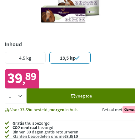
Inhoud
4,5 kg
13,5 kg
39
89
,
Voeg
Voeg toe
toe
Voor
23.59u
besteld,
morgen
in huis
Betaal met
Gratis
thuisbezorgd
CO2 neutraal
bezorgd
Binnen 30 dagen gratis retourneren
Klanten beoordelen ons met
8,8/10