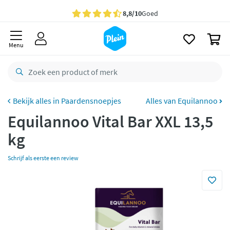
naar
oofdinhoud
Gratis
bezorging vanaf 35,- *
zoeken
0
Voor
23.59u
besteld,
morgen
in huis *
Menu
Gratis
retourneren
8,8/10
Goed
CO2 neutraal
bezorgd
Paardensnoepjes
Alles van Equilannoo
Equilannoo Vital Bar XXL 13,5
Betaal met Klarna
kg
Schrijf als eerste een review