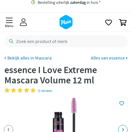
naar
oofdinhoud
Gratis
bezorging vanaf 35,- *
zoeken
0
Bestelling uiterlijk
zaterdag
in huis *
Menu
Gratis
retourneren
8,8/10
Goed
CO2 neutraal
bezorgd
Mascara
Alles van essence
essence I Love Extreme
Betaal met Klarna
Mascara Volume 12 ml
(1 review)