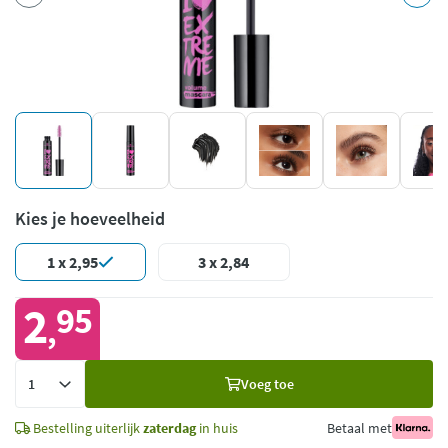
Kies je hoeveelheid
1 x 2,95
3 x 2,84
2
95
,
Voeg
Voeg toe
toe
Bestelling uiterlijk
zaterdag
in huis
Betaal met