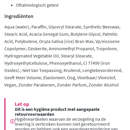
Oftalmologisch getest
Ingrediënten
Aqua (water), Paraffin, Glyceryl Stearate, Synthetic Beeswax,
Stearic Acid, Acacia Senegal Gum, Butylene Glycol, Palmitic
Acid, Polybutene, Oryza Sativa (rice) Bran Wax, Vp/eicosene
Copolymer, Ozokerite, Aminomethyl Propanol, Tropolone,
Hydrogenated Vegetable Oil, Stearyl Stearate,
Hydroxyethylcellulose, Phenoxyethanol, Ci 77499 (iron
Oxides).; Niet Van Toepassing, Krullend, Lengtebevorderend,
Geeft Meer Volume, Elastomeer, Oog, Vloeibaar/ Vloeistof,
Vegan, Zonder Parabenen, Zonder Parfum, Zonder Alcohol
Let op
Dit is een hygiëne product met aangepaste
retourvoorwaarden
Hygiëneartikelen waarvan de verzegeling na de
levering is verbroken kunnen niet geretourneerd
worden en hebben ook een waardevermindering van