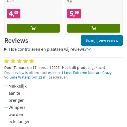
4,5 ml
9 gr
4
5
69
99
,
,
Reviews
Schrijf jouw review
Hoe controleren en plaatsen wij reviews?
Door Tamara op 17 februari 2026 | Heeft dit product gekocht
Deze review is bij product
essence I Love Extreme Mascara Crazy
Volume Waterproof 12 ml
geschreven
Makkelijk
aan te
brengen
Wimpers
worden
echt langer