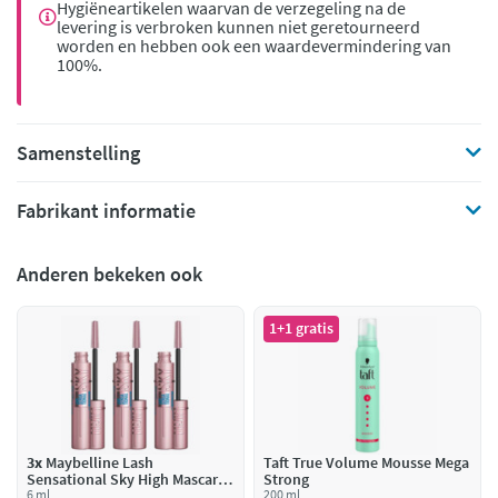
Hygiëneartikelen waarvan de verzegeling na de
levering is verbroken kunnen niet geretourneerd
worden en hebben ook een waardevermindering van
100%.
Samenstelling
Fabrikant informatie
Anderen bekeken ook
1+1 gratis
3x
Maybelline Lash
Taft True Volume Mousse Mega
Sensational Sky High Mascara
Strong
Waterproof Very Black
6 ml
200 ml