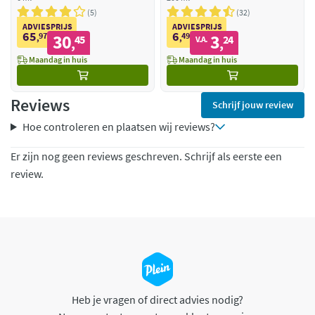
5
32
ADVIESPRIJS
ADVIESPRIJS
65
6
97
30
49
3
,
45
,
24
V.A.
,
,
Maandag in huis
Maandag in huis
Reviews
Schrijf jouw review
Hoe controleren en plaatsen wij reviews?
Er zijn nog geen reviews geschreven. Schrijf als eerste een
review.
Heb je vragen of direct advies nodig?