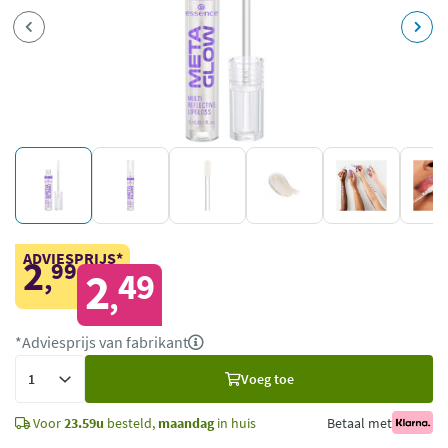
ADVIESPRIJS*
2
99
,
2
49
,
*Adviesprijs van fabrikant
Voeg
Voeg toe
toe
Voor
23.59u
besteld,
maandag
in huis
Betaal met