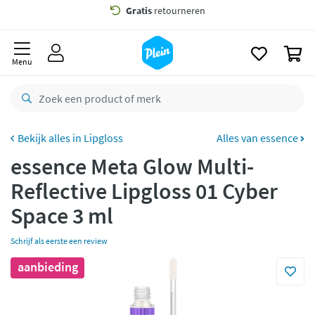
naar
oofdinhoud
Gratis
bezorging vanaf 35,- *
zoeken
0
Voor
23.59u
besteld,
maandag
in huis *
Menu
Gratis
retourneren
8,8/10
Goed
CO2 neutraal
bezorgd
Lipgloss
Alles van essence
essence Meta Glow Multi-
Betaal met Klarna
Reflective Lipgloss 01 Cyber
Space 3 ml
Schrijf als eerste een review
aanbieding