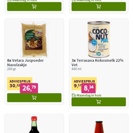
8x
Vetara Juspoeder
3x
Terrasana Kokosmelk 22%
Navulzakje
Vet
200 gr
400 ml
ADVIESPRIJS
ADVIESPRIJS
30
9
32
26
57
8
,
79
,
34
,
,
Maandag in huis