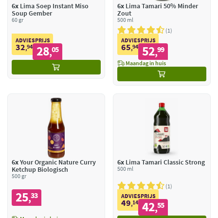
6x
Lima Soep Instant Miso
6x
Lima Tamari 50% Minder
Soup Gember
Zout
60 gr
500 ml
1
ADVIESPRIJS
ADVIESPRIJS
32
65
94
28
94
52
,
05
,
99
,
,
Maandag in huis
6x
Your Organic Nature Curry
6x
Lima Tamari Classic Strong
Ketchup Biologisch
500 ml
500 gr
1
25
33
,
ADVIESPRIJS
49
14
42
,
55
,