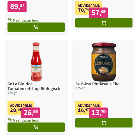
89
37
,
ADVIESPRIJS
70
74
57
,
49
,
Maandag in huis
6x
La Bioidea
3x
Yakso Pindasaus Eko
Tomatenketchup Biologisch
275 gr
480 gr
ADVIESPRIJS
ADVIESPRIJS
28
16
14
26
47
13
,
55
,
70
,
,
Maandag in huis