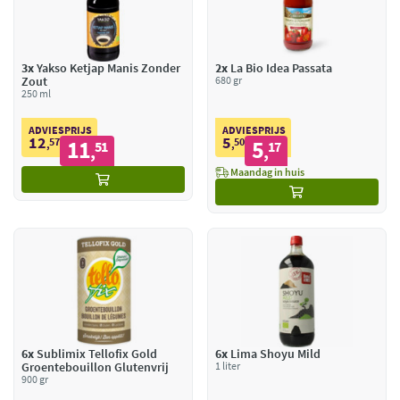
3x
Yakso Ketjap Manis Zonder
2x
La Bio Idea Passata
Zout
680 gr
250 ml
ADVIESPRIJS
ADVIESPRIJS
12
5
57
11
50
5
,
51
,
17
,
,
Maandag in huis
6x
Sublimix Tellofix Gold
6x
Lima Shoyu Mild
Groentebouillon Glutenvrij
1 liter
900 gr