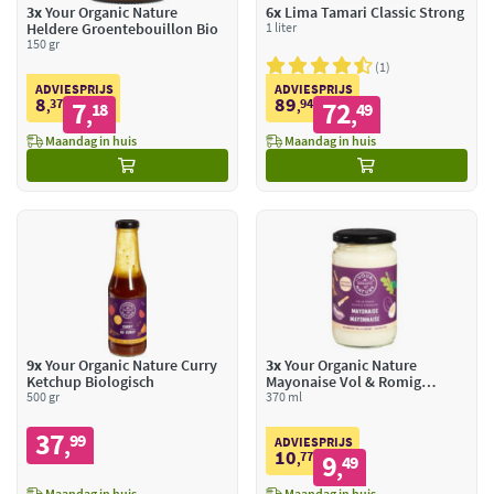
3x
Your Organic Nature
6x
Lima Tamari Classic Strong
Heldere Groentebouillon Bio
1 liter
150 gr
1
ADVIESPRIJS
ADVIESPRIJS
8
89
37
7
94
72
,
18
,
49
,
,
Maandag in huis
Maandag in huis
9x
Your Organic Nature Curry
3x
Your Organic Nature
Ketchup Biologisch
Mayonaise Vol & Romig
500 gr
Biologisch
370 ml
37
99
,
ADVIESPRIJS
10
77
9
,
49
,
Maandag in huis
Maandag in huis