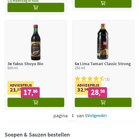
Maandag in huis
3x
Yakso Shoyu Bio
6x
Lima Tamari Classic Strong
500 ml
250 ml
1
ADVIESPRIJS
ADVIESPRIJS
21
32
27
17
94
28
,
86
,
58
,
,
pagina
van 5
Volgende
Soepen & Sauzen bestellen