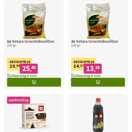
6x
Vetara Groentebouillon
3x
Vetara Groentebouillon
200 gr
200 gr
ADVIESPRIJS
ADVIESPRIJS
29
14
94
25
97
13
,
80
,
18
,
,
Maandag in huis
Maandag in huis
aanbieding