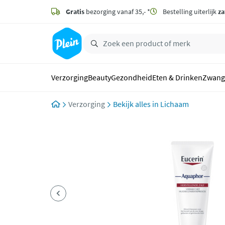
naar
hoofdinhoud
Gratis
bezorging vanaf 35,- *
Bestelling uiterlijk
za
zoeken
Verzorging
Beauty
Gezondheid
Eten & Drinken
Zwang
Verzorging
Lichaam