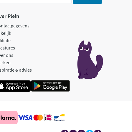
ver Plein
ontactgegevens
kelijk
filiate
catures
ver ons
erken
spiratie & advies