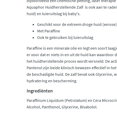
bijvoorbeeld een chemische peeling, laser therapie
Aquaphor Huidherstellende Zalf is ook aan te raden
huid) en luieruitslag bij baby's.
Geschikt voor de extreem droge huid (xerose)
Met Paraffine
Ook te gebruiken bij luieruitslag
Paraffine is een minerale olie en legt een soort laagj
er voor dat er niets in en uit de huid kan waardoor 
het huidherstellende proces wordt versneld. De act
Pantenol zijn beide klinisch bewezen effectief in he
de beschadigde huid. De zalf bevat ook Glycerine, wa
hydratering en bescherming.
Ingrediënten
Paraffinum Liquidum (Petrolatum) en Cera Microcrist
Alcohol, Panthenol, Glycerine, Bisabolol.