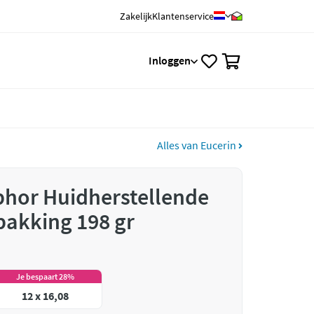
Zakelijk
Klantenservice
0
Inloggen
Alles van Eucerin
phor Huidherstellende
pakking 198 gr
Je bespaart 28%
12 x 16,08