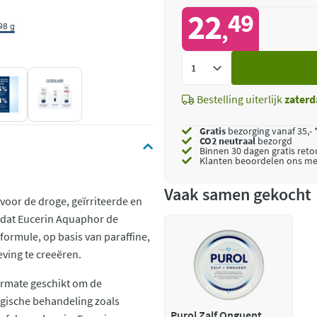
22
49
,
Voeg
toe
Bestelling uiterlijk
zaterd
Gratis
bezorging vanaf 35,- 
CO2 neutraal
bezorgd
Binnen 30 dagen gratis ret
Klanten beoordelen ons me
Vaak samen gekocht
voor de droge, geïrriteerde en
s dat Eucerin Aquaphor de
formule, op basis van paraffine,
eving te creeëren.
ermate geschikt om de
gische behandeling zoals
Purol Zalf Onguent