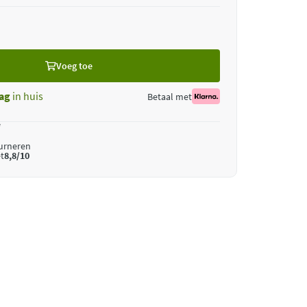
Voeg toe
ag
in huis
Betaal met
*
ourneren
t
8,8/10