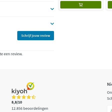
Schrijf jouw review
te een review.
Ni
On
Sch
8,8/10
12.856 beoordelingen