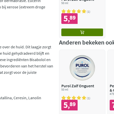
 of dermabrasie. Eucerin
50 ml
 bij xerose (extreem droge
1
5
89
,
Anderen bekeken oo
e over de huid. Dit laagje zorgt
de huid gehydradeerd blijft en
ieve ingrediënten Bisabolol en
t bevorderen van het herstel van
t zorgt voor de juiste
Purol Zalf Onguent
Pe
50 ml
& 
475
allina, Ceresin, Lanolin
1
5
89
,