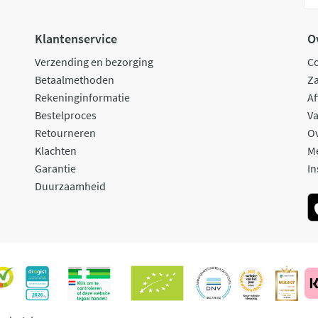
Klantenservice
O
Verzending en bezorging
C
Betaalmethoden
Za
Rekeninginformatie
Af
Bestelproces
Va
Retourneren
O
Klachten
M
Garantie
In
Duurzaamheid