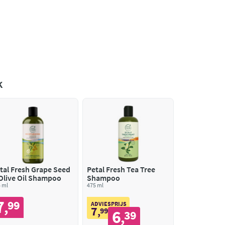
k
tal Fresh Grape Seed
Petal Fresh Tea Tree
Olive Oil Shampoo
Shampoo
 ml
475 ml
7
99
,
ADVIESPRIJS
7
,
99
6
39
,