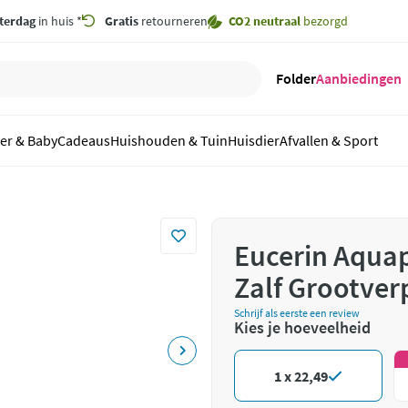
terdag
in huis *
Gratis
retourneren
CO2 neutraal
bezorgd
Folder
Aanbiedingen
er & Baby
Cadeaus
Huishouden & Tuin
Huisdier
Afvallen & Sport
Eucerin Aqua
Zalf Grootver
Schrijf als eerste een review
Kies je hoeveelheid
1 x 22,49