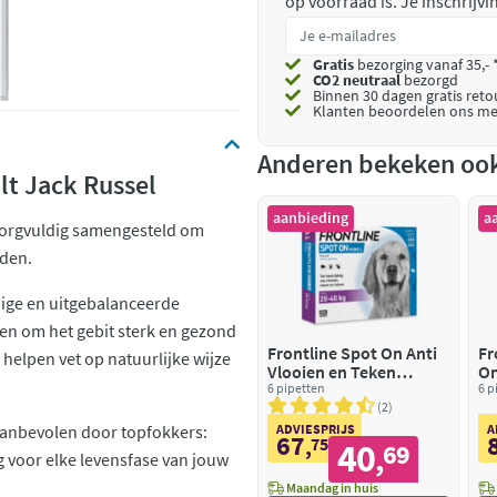
op voorraad is.
Je inschrijv
Gratis
bezorging vanaf 35,- 
CO2 neutraal
bezorgd
Binnen 30 dagen gratis ret
Klanten beoordelen ons me
Anderen bekeken oo
t Jack Russel
aanbieding
a
zorgvuldig samengesteld om
iden.
dige en uitgebalanceerde
en om het gebit sterk en gezond
Frontline Spot On Anti
Fr
helpen vet op natuurlijke wijze
Vlooien en Teken
On
Druppels Hond 20 - 40
6 pipetten
Te
6 p
kg
va
2
anbevolen door topfokkers:
ADVIESPRIJS
A
67
,
75
40
69
,
 voor elke levensfase van jouw
Maandag in huis