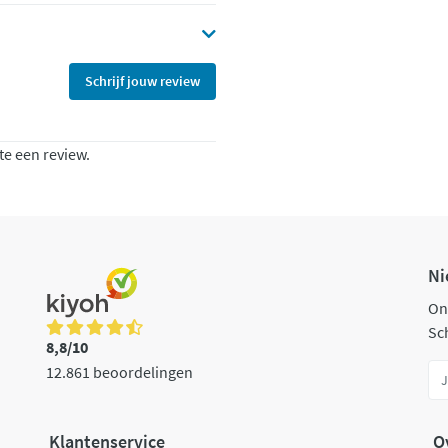
Schrijf jouw review
te een review.
Ni
On
Sch
8,8/10
12.861 beoordelingen
Klantenservice
O