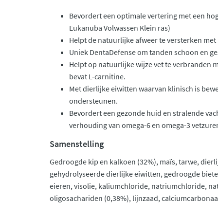
Bevordert een optimale vertering met een hoge
Eukanuba Volwassen Klein ras)
Helpt de natuurlijke afweer te versterken me
Uniek DentaDefense om tanden schoon en ge
Helpt op natuurlijke wijze vet te verbranden
bevat L-carnitine.
Met dierlijke eiwitten waarvan klinisch is be
ondersteunen.
Bevordert een gezonde huid en stralende vac
verhouding van omega-6 en omega-3 vetzure
Samenstelling
Gedroogde kip en kalkoen (32%), maïs, tarwe, dierlijk
gehydrolyseerde dierlijke eiwitten, gedroogde biet
eieren, visolie, kaliumchloride, natriumchloride, n
oligosachariden (0,38%), lijnzaad, calciumcarbonaa