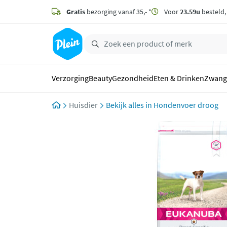
naar
hoofdinhoud
Gratis
bezorging vanaf 35,- *
Voor
23.59u
besteld
zoeken
Verzorging
Beauty
Gezondheid
Eten & Drinken
Zwang
Huisdier
Hondenvoer droog