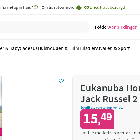
,
maandag
in huis *
Gratis
retourneren
CO2 neutraal
bezorgd
Folder
Aanbiedingen
er & Baby
Cadeaus
Huishouden & Tuin
Huisdier
Afvallen & Sport
Eukanuba Hon
Jack Russel 2
Schrijf als eerste een review
15
49
,
Laat je mailadres achter en