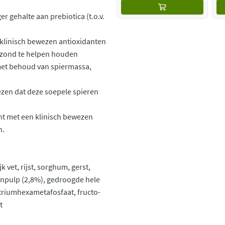
r gehalte aan prebiotica (t.o.v.
t klinisch bewezen antioxidanten
zond te helpen houden
 met behoud van spiermassa,
wezen dat deze soepele spieren
ht met een klinisch bewezen
n.
 vet, rijst, sorghum, gerst,
enpulp (2,8%), gedroogde hele
atriumhexametafosfaat, fructo-
t