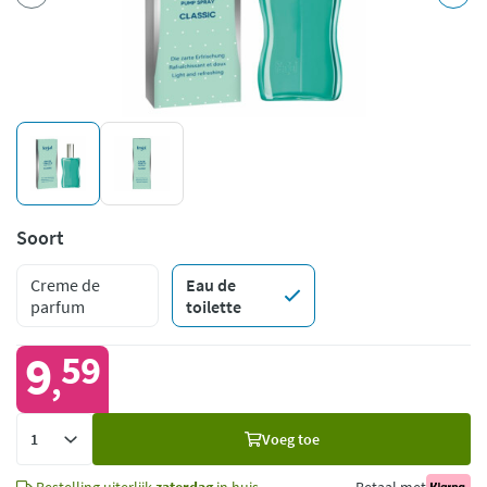
Soort
Creme de
Eau de
parfum
toilette
9
59
,
Voeg
Voeg toe
toe
Bestelling uiterlijk
zaterdag
in huis
Betaal met