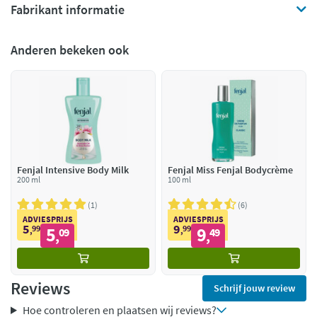
Fabrikant informatie
Anderen bekeken ook
Fenjal Intensive Body Milk
Fenjal Miss Fenjal Bodycrème
200 ml
100 ml
1
6
ADVIESPRIJS
ADVIESPRIJS
5
9
99
5
99
9
,
09
,
49
,
,
Reviews
Schrijf jouw review
Hoe controleren en plaatsen wij reviews?