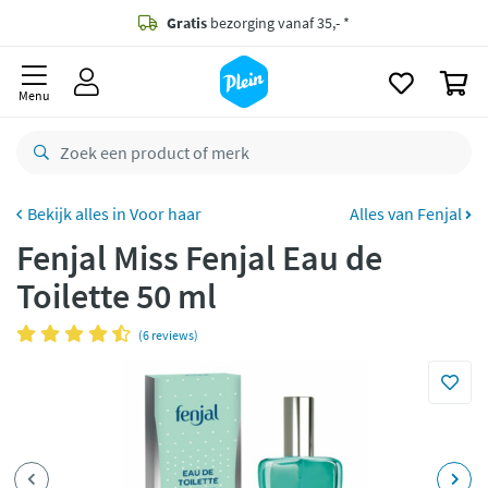
naar
oofdinhoud
Gratis
bezorging vanaf 35,- *
zoeken
0
Bestelling uiterlijk
zaterdag
in huis *
Menu
Gratis
retourneren
8,8/10
Goed
CO2 neutraal
bezorgd
Voor haar
Alles van Fenjal
Fenjal Miss Fenjal Eau de
Betaal met Klarna
Toilette 50 ml
(6 reviews)