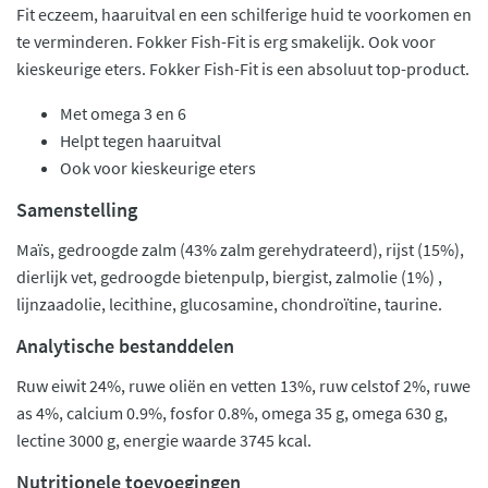
Fit eczeem, haaruitval en een schilferige huid te voorkomen en
te verminderen. Fokker Fish-Fit is erg smakelijk. Ook voor
kieskeurige eters. Fokker Fish-Fit is een absoluut top-product.
Met omega 3 en 6
Helpt tegen haaruitval
Ook voor kieskeurige eters
Samenstelling
Maïs, gedroogde zalm (43% zalm gerehydrateerd), rijst (15%),
dierlijk vet, gedroogde bietenpulp, biergist, zalmolie (1%) ,
lijnzaadolie, lecithine, glucosamine, chondroïtine, taurine.
Analytische bestanddelen
Ruw eiwit 24%, ruwe oliën en vetten 13%, ruw celstof 2%, ruwe
as 4%, calcium 0.9%, fosfor 0.8%, omega 35 g, omega 630 g,
lectine 3000 g, energie waarde 3745 kcal.
Nutritionele toevoegingen