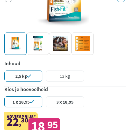
Inhoud
2,5 kg
13 kg
Kies je hoeveelheid
1 x 18,95
3 x 18,95
ADVIESPRIJS*
22
30
,
18
95
,