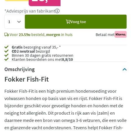
*Adviesprijs van fabrikant
Voeg
Voeg toe
toe
Voor
23.59u
besteld,
morgen
in huis
Betaal met
Gratis
bezorging vanaf 35,- *
CO2 neutraal
bezorgd
Binnen 30 dagen gratis retourneren
Klanten beoordelen ons met
8,8/10
Omschrijving
Fokker Fish-Fit
Fokker Fish-Fit is een high premium hondenvoeding voor
volwassen honden op basis van vis en rijst. Fokker Fish-Fit is
bijzonder geschikt voor gevoelige honden en honden met de
neiging tot allergieën. Dit product is rijk aan vis (zalm) en
daarmee mede een bron van omega 3-6 vetzuren, die een volle
en glanzende vacht ondersteunen. Tevens helpt Fokker Fish-