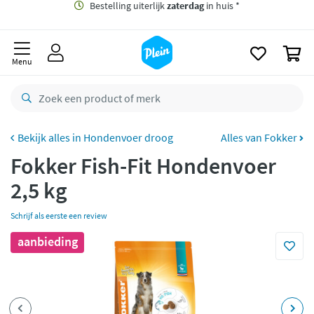
naar
oofdinhoud
Gratis
bezorging vanaf 35,- *
zoeken
0
Bestelling uiterlijk
zaterdag
in huis *
Menu
Gratis
retourneren
8,8/10
Goed
CO2 neutraal
bezorgd
Hondenvoer droog
Alles van Fokker
Fokker Fish-Fit Hondenvoer
Betaal met Klarna
2,5 kg
Schrijf als eerste een review
aanbieding