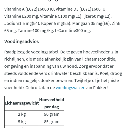
Vitamine A (E672)16000 IU, Vitamine D3 (E671)1600 IU.
Vitamine E200 mg. Vitamine C100 mg(E1). Ijzer50 mg(E2).
Jodium1.5 mg(E4). Koper 5 mg(E5). Mangaan 35 mg(E6). Zink
65 mg. Taurine100 mg/kg. L-Carnitine300 mg.
Voedingsadvies
Raadpleeg de voedingstabel. De te geven hoeveelheden zijn
richtlijnen, die mede afhankelijk zijn van lichaamsconditie,
omgeving en inspanning van uw hond. Zorg ervoor dat er
steeds voldoende vers drinkwater beschikbaar is. Koel, droog
en indien mogelijk donker bewaren. Twijfel je of je het juiste
voer hebt? Gebruik dan de
voedingswijzer
van Fokker!
Hoeveelheid
Lichaamsgewicht
per dag
2 kg
50 gram
5 kg
85 gram