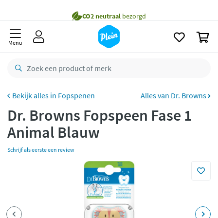
naar
Gratis
bezorging vanaf 35,- *
oofdinhoud
zoeken
Voor
23.59u
besteld,
maandag
in huis *
0
Menu
Gratis
retourneren
8,8/10
Goed
CO2 neutraal
bezorgd
Fopspenen
Alles van Dr. Browns
Betaal met Klarna
Dr. Browns Fopspeen Fase 1
Animal Blauw
Schrijf als eerste een review