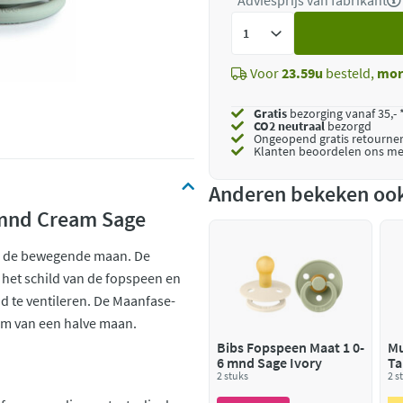
*Adviesprijs van fabrikant
Voeg
toe
Voor
23.59u
besteld,
mor
Gratis
bezorging vanaf 35,- 
CO2 neutraal
bezorgd
Ongeopend
gratis retourne
Klanten beoordelen ons me
Anderen bekeken oo
 mnd Cream Sage
p de bewegende maan. De
et schild van de fopspeen en
d te ventileren. De Maanfase-
orm van een halve maan.
Bibs Fopspeen Maat 1 0-
Mu
6 mnd Sage Ivory
Ta
2 stuks
sa
2 s