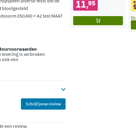
fopspeen diverse tests die de
11
95
,
A
 blootgesteld
eidsnorm EN1400 + A2 test MAAT
retourvoorwaarden
 levering is verbroken
n ook een
Schrijf jouw review
te een review.