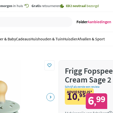
,
morgen
in huis *
Gratis
retourneren
CO2 neutraal
bezorgd
Folder
Aanbiedingen
er & Baby
Cadeaus
Huishouden & Tuin
Huisdier
Afvallen & Sport
Frigg Fopspe
Cream Sage 2 
Schrijf als eerste een review
ADVIESPRIJS*
10
95
,
6
99
,