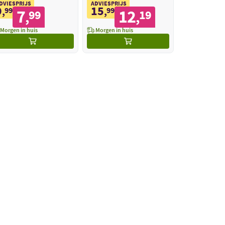
DVIESPRIJS
ADVIESPRIJS
9
15
,
99
,
99
7
12
99
19
,
,
Morgen in huis
Morgen in huis