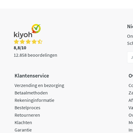
Ni
On
Sch
8,8/10
12.858 beoordelingen
Klantenservice
O
Verzending en bezorging
C
Betaalmethoden
Za
Rekeninginformatie
Af
Bestelproces
Va
Retourneren
O
Klachten
M
Garantie
In