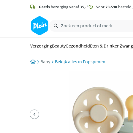
naar
hoofdinhoud
Gratis
bezorging vanaf 35,- *
Voor
23.59u
besteld
zoeken
Verzorging
Beauty
Gezondheid
Eten & Drinken
Zwang
Baby
Fopspenen