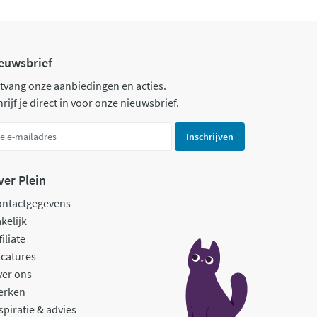
euwsbrief
tvang onze aanbiedingen en acties.
rijf je direct in voor onze nieuwsbrief.
Inschrijven
ver Plein
ontactgegevens
kelijk
filiate
catures
ver ons
erken
spiratie & advies