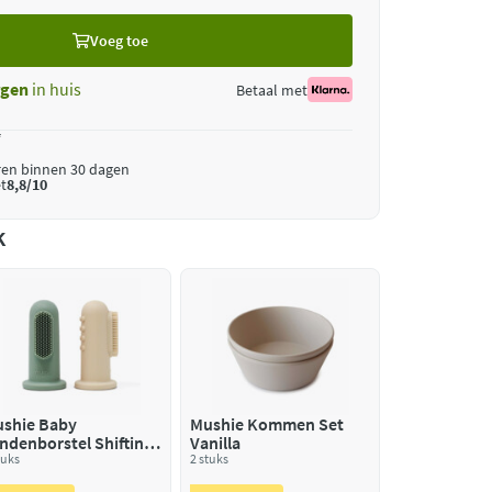
Voeg toe
gen
in huis
Betaal met
*
ren binnen 30 dagen
t
8,8/10
k
shie Baby
Mushie Kommen Set
ndenborstel Shifting
Vanilla
nd Cambridge blue
tuks
2 stuks