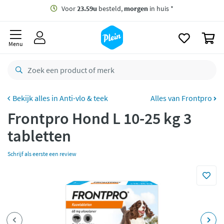
naar
oofdinhoud
Gratis
bezorging vanaf 35,- *
zoeken
0
Voor
23.59u
besteld,
morgen
in huis *
Menu
Gratis
retourneren
8,8/10
Goed
CO2 neutraal
bezorgd
Anti-vlo & teek
Alles van Frontpro
Frontpro Hond L 10-25 kg 3
Betaal met Klarna
tabletten
Schrijf als eerste een review