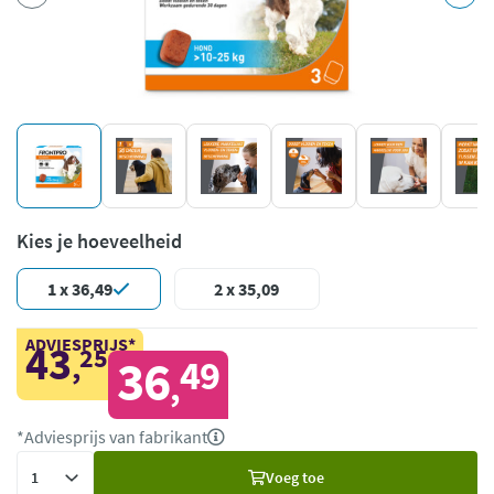
Kies je hoeveelheid
1 x 36,49
2 x 35,09
ADVIESPRIJS*
43
25
,
36
49
,
*Adviesprijs van fabrikant
Voeg
Voeg toe
toe