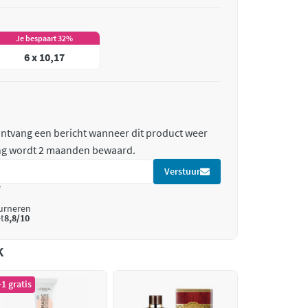
Je bespaart 32%
6 x 10,17
 ontvang een bericht wanneer dit product weer
ing wordt 2 maanden bewaard.
Verstuur
*
ourneren
t
8,8/10
k
1 gratis