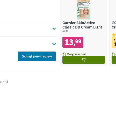
Garnier SkinActive
L'
Classic BB Cream Light
Cr
50 ml
13
99
,
A
Morgen in huis
Schrijf jouw review
kocht