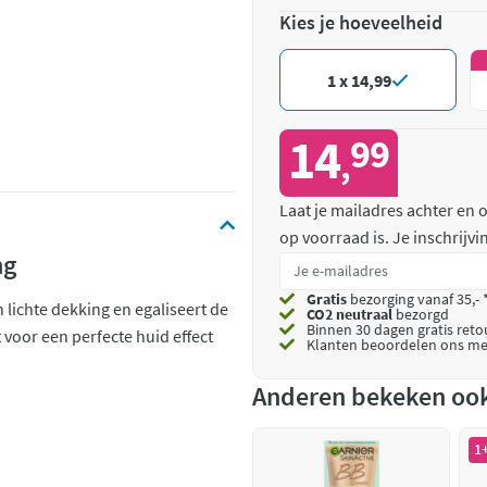
Kies je hoeveelheid
1 x 14,99
14
99
,
Laat je mailadres achter en
op voorraad is.
Je inschrijv
ng
Gratis
bezorging vanaf 35,- 
 lichte dekking en egaliseert de
CO2 neutraal
bezorgd
Binnen 30 dagen gratis ret
 voor een perfecte huid effect
Klanten beoordelen ons me
Anderen bekeken oo
1+