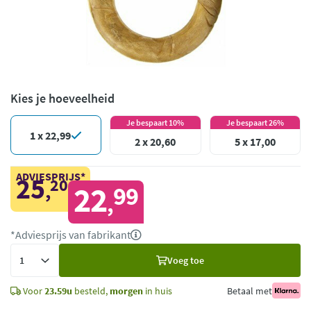
Kies je hoeveelheid
Je bespaart 10%
Je bespaart 26%
1 x 22,99
2 x 20,60
5 x 17,00
ADVIESPRIJS*
25
20
,
22
99
,
*Adviesprijs van fabrikant
Voeg
Voeg toe
toe
Voor
23.59u
besteld,
morgen
in huis
Betaal met