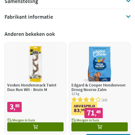
Samenstelling
Fabrikant informatie
Anderen bekeken ook
Voskes Hondensnack Twist
Edgard & Cooper Hondenvoer
Duo Run Wit - Bruin M
Droog Noorse Zalm
12 kg
15
3
85
,
ADVIESPRIJS
83
99
71
,
49
,
Morgen in huis
Morgen in huis