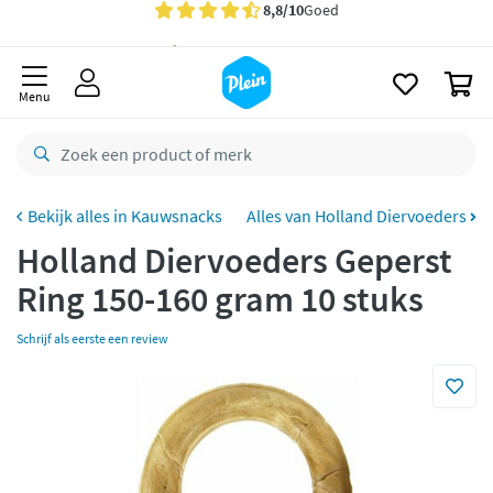
naar
oofdinhoud
Gratis
bezorging vanaf 35,- *
zoeken
0
Voor
23.59u
besteld,
morgen
in huis *
Menu
Gratis
retourneren
8,8/10
Goed
CO2 neutraal
bezorgd
Kauwsnacks
Alles van Holland Diervoeders
Holland Diervoeders Geperst
Betaal met Klarna
Ring 150-160 gram 10 stuks
Schrijf als eerste een review